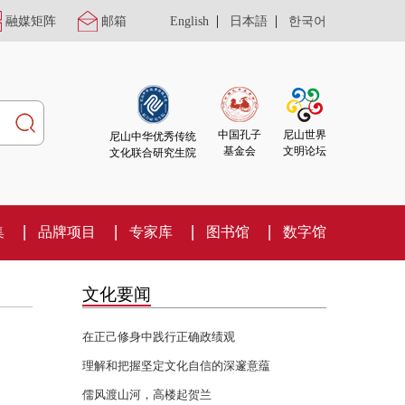
|
|
融媒矩阵
邮箱
English
日本語
한국어
尼山世界
中国孔子
尼山中华优秀传统
文明论坛
基金会
文化联合研究生院
集
品牌项目
专家库
图书馆
数字馆
文化要闻
在正己修身中践行正确政绩观
理解和把握坚定文化自信的深邃意蕴
儒风渡山河，高楼起贺兰