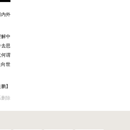
国内外
理解中
中去思
就何谓
走向世
云鹏】
系删除