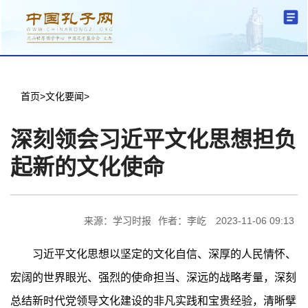
分中心建设
中心简介
文化要闻
信息公开
学术研究
传播普及
交流互鉴
机关党建
学术期刊
儒学名家
文献数据
首页
首页
>
文化要闻
>
深刻领会习近平文化思想担负
起新的文化使命
来源：学习时报
作者：李屹
2023-11-06 09:13
习近平文化思想以坚定的文化自信、深厚的人民情怀、
宏阔的世界眼光、强烈的使命担当、深远的战略考量，深刻
总结新时代党领导文化建设的非凡实践和宝贵经验，清晰擘