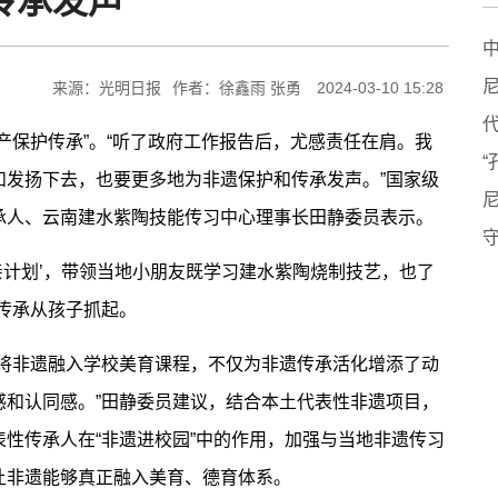
传承发声
来源：光明日报
作者：徐鑫雨 张勇
2024-03-10 15:28
保护传承”。“听了政府工作报告后，尤感责任在肩。我
和发扬下去，也要更多地为非遗保护和传承发声。”国家级
承人、云南建水紫陶技能传习中心理事长田静委员表示。
守
亲计划’，带领当地小朋友既学习建水紫陶烧制技艺，也了
传承从孩子抓起。
非遗融入学校美育课程，不仅为非遗传承活化增添了动
感和认同感。”田静委员建议，结合本土代表性非遗项目，
性传承人在“非遗进校园”中的作用，加强与当地非遗传习
让非遗能够真正融入美育、德育体系。