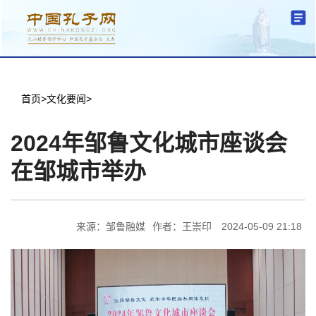
分中心建设
中心简介
文化要闻
信息公开
学术研究
传播普及
交流互鉴
机关党建
学术期刊
儒学名家
文献数据
首页
首页
>
文化要闻
>
2024年邹鲁文化城市座谈会
在邹城市举办
来源：邹鲁融媒
作者：王崇印
2024-05-09 21:18