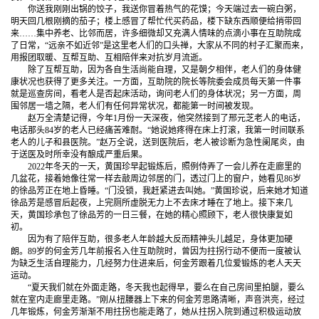
你送我刚刚出锅的饺子，我送你冒着热气的花馍；今天端过去一碗白粥，
明天回几根刚摘的茄子；楼上感冒了帮忙代买药品，楼下缺东西顺便给捎带回
来……集中养老、比邻而居，许多细微却又充满人情味的点滴小事在互助院成
了日常，“远亲不如近邻”是这里老人们的口头禅，大家从不同的村子汇聚而来，
用报团取暖、互帮互助、互相陪伴来对抗岁月流逝。
除了互帮互助，因为各自生活尚能自理，又是朝夕相伴，老人们的身体健
康状况也获得了更多关注。一方面，互助院的院长等院委会成员每天第一件事
就是巡查房间，看老人是否起床活动，询问老人们的身体状况；另一方面，周
围邻居一墙之隔，老人们有任何异常状况，都能第一时间被发现。
赵万全清楚记得，今年1月份一天深夜，他突然接到了邢元芝老人的电话，
电话那头84岁的老人已经痛苦难耐。“她说她疼得在床上打滚，我第一时间联系
老人的儿子和县医院。”赵万全说，送到医院后，老人被诊断为急性阑尾炎，由
于送医及时所幸没有酿成严重后果。
2022年冬天的一天，黄国珍早起锻炼后，照例侍弄了一会儿养在走廊里的
几盆花，接着她像往常一样去敲周边邻居的门，透过门上的窗户，她看见86岁
的徐品芳正在地上昏睡。“门没锁，我赶紧进去叫她。”黄国珍说，后来她才知道
徐品芳是感冒后起夜，上完厕所虚脱无力上不去床才睡在了地上。接下来几
天，黄国珍承包了徐品芳的一日三餐，在她的精心照顾下，老人很快康复如
初。
因为有了陪伴互助，很多老人年龄越大反而精神头儿越足，身体更加硬
朗。89岁的何金芳几年前报名入住互助院时，曾因为拄拐行动不便而一度被认
为缺乏生活自理能力，几经努力住进来后，何金芳跟着几位爱锻炼的老人天天
运动。
“夏天我们就在外面走路，冬天我也起得早，要么在自己房间里拍腿，要么
就在室内走廊里走路。”刚从扭腰器上下来的何金芳思路清晰，声音洪亮，经过
几年锻炼，何金芳渐渐不用拄拐也能走路了，她从拄拐入院到通过积极运动放