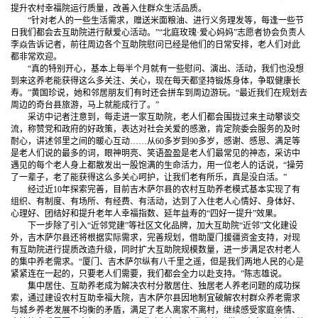
提升农村幸福院运行质量，改善入住群众生活品质。
“针对老人的一些生活需求，赠送米面粮油、进行义务理发等，每逢一些节
日我们都会去互助院进行献爱心活动。”“北庭玫瑰·爱心妈妈”志愿者协会负责人
李焱告诉记者，前往周边各个互助院慰问已经是他们的日常安排，老人们对此
都非常欢迎。
“真的特别开心，基本上每半个月就有一些慰问、演出、活动，我们也没想
到来这养老能获得这么多关注、关心，现在每天都坚持锻炼身体，争取健康长
寿。”黄国珍说，她和邻居朋友们有时还会拼车到周边游玩。“最近我们在规划去
周边的奇台县旅游，马上就能成行了。”
采访中记者注意到，每走进一家互助院，老人们都会围拢过来主动攀谈交
流，称赞党和政府的好政策，表达对社会关爱的感激，肯定院委会服务的及时
耐心，讲述邻里之间的暖心互动……从60多岁到90多岁，感谢、感恩、满足等
是老人们说的最多的词，眼神明亮、笑语盈盈是老人们最常见的神态，采访中
遇见的每个老人身上都散发出一股饱满的生命活力，用一位老人的话说，“操劳
了一辈子，老了能获得这么多关心呵护，让我们老有所乐，真是没白活。”
经过近10年探索完善，目前吉木萨尔县的农村互助养老模式基本实现了有
组织、有制度、有场所、有经费、有活动，达到了入住老人心情好、身体好、
心理好、团结好和提升老年人幸福指数、延年益寿的“四好一提升”效果。
下一步除了引入“近邻党建”等社区文化品牌，加大互助院“近邻”文化建设
外，吉木萨尔县还将根据实际需求，完善规划，借助厦门援疆资金支持，对现
有互助院进行提质改造升级，同时扩大互助院规模数量，进一步满足农村老人
的集中养老需求。“厦门、吉木萨尔纵有八千里之遥，但是我们两地人民的心是
紧紧连在一起的，只要老人们需要，我们都会全力以赴支持。”陈志雄说。
集中居住、互助养老成为解决农村分散居住、独居老人养老问题的成功探
索，通过建设农村互助幸福大院，吉木萨尔县因地制宜破解农村群众养老需求
与城乡养老发展不均衡的矛盾，满足了老人离家不离村，继续感受家庭亲情、