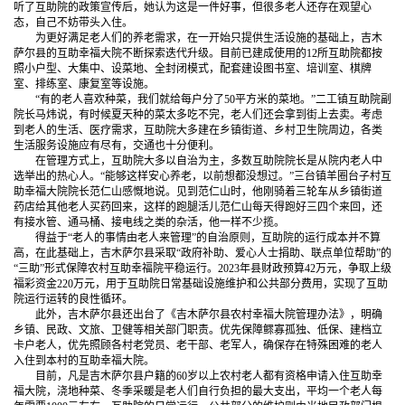
听了互助院的政策宣传后，她认为这是一件好事，但很多老人还存在观望心
态，自己不妨带头入住。
为更好满足老人们的养老需求，在一开始只提供生活设施的基础上，吉木
萨尔县的互助幸福大院不断探索迭代升级。目前已建成使用的12所互助院都按
照小户型、大集中、设菜地、全封闭模式，配套建设图书室、培训室、棋牌
室、排练室、康复室等设施。
“有的老人喜欢种菜，我们就给每户分了50平方米的菜地。”二工镇互助院副
院长马炜说，有时候夏天种的菜太多吃不完，老人们还会拿到街上去卖。考虑
到老人的生活、医疗需求，互助院大多建在乡镇街道、乡村卫生院周边，各类
生活服务设施应有尽有，交通也十分便利。
在管理方式上，互助院大多以自治为主，多数互助院院长是从院内老人中
选举出的热心人。“能够这样安心养老，以前想都没想过。”三台镇羊圈台子村互
助幸福大院院长范仁山感慨地说。见到范仁山时，他刚骑着三轮车从乡镇街道
药店给其他老人买药回来，这样的跑腿活儿范仁山每天得跑好三四个来回，还
有接水管、通马桶、接电线之类的杂活，他一样不少揽。
得益于“老人的事情由老人来管理”的自治原则，互助院的运行成本并不算
高，在此基础上，吉木萨尔县采取“政府补助、爱心人士捐助、联点单位帮助”的
“三助”形式保障农村互助幸福院平稳运行。2023年县财政预算42万元，争取上级
福彩资金220万元，用于互助院日常基础设施维护和公共部分费用，实现了互助
院运行运转的良性循环。
此外，吉木萨尔县还出台了《吉木萨尔县农村幸福大院管理办法》，明确
乡镇、民政、文旅、卫健等相关部门职责。优先保障鳏寡孤独、低保、建档立
卡户老人，优先照顾各村老党员、老干部、老军人，确保存在特殊困难的老人
入住到本村的互助幸福大院。
目前，凡是吉木萨尔县户籍的60岁以上农村老人都有资格申请入住互助幸
福大院，浇地种菜、冬季采暖是老人们自行负担的最大支出，平均一个老人每