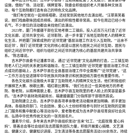
集中居住养老后，吉木萨尔县各个互助院都配套了文化娱乐、健身康养等
设施，借助广场、活动室、棋牌室等，院委会积极组织老人开展各种文体活
动，每个互助院都打造有自己的特色文化品牌。
“我们有空就在一起排练唱歌，还经常到其他地方去演出呢。”汪翠英笑着
说，她们戏曲歌咏团成员排练、演出的积极性都非常高，如今在周边已经小有
名气，不少单位的活动都会来找他们去演出。
2023年，厦门市援疆干部在实地考察二工镇后，投入近百万元打造了近邻
文化长廊、近邻共享空间、近邻影院，进一步丰富了当地互助院老人的精神文
化生活，并把厦门探索成熟的“近邻党建”基层治理工作法引入互助院。“‘远亲不
如近邻’，我们‘近邻党建’文化的核心就是以居民与居民之间近邻互助，居民与
组织之间近邻守护、组织与组织之间近邻共建为核心的基层共建共治共享体
系。”陈志雄说。
吉木萨尔县委书记潘素华说，通过“近邻党建”文化品牌的打造，二工镇互助
院老人们之间的关系更加和谐融洽，在二工镇互助院“近邻党建”基层治理工作试
点成功的基础上，吉木萨尔县在全县基层治理工作中全面推广“近邻党建”。“这
一工作方法在促进铸牢中华民族共同体意识和民族团结方面也有重要作用。”
各色文化娱乐设施极大丰富了互助院老人的精神文化生活，他们积极组织
开展棋艺大赛、秧歌比赛、唱红歌比赛等。“我们也去过一些其他地方的养老
院、敬老院，从精神面貌上看，吉木萨尔县互助院里的老人脸上的笑容是最多
的。”吉木萨尔县财政局副局长、福建援疆厦门分指挥部干部宿然昌说。
互助院建立之后，吉木萨尔县各项孝亲敬老活动载体更加明确、抓手更加
具体。各级政府部门、社会团体、爱心人士纷纷积极参与到针对互助院的定期
上门服务和集中献爱心等活动当中，爱老敬老成为吉木萨尔县培育良好社会风
尚、弘扬中华优秀传统文化的一张亮丽名片。
潘素华介绍，多年来吉木萨尔县组织发动“吉来”社工、“北庭玫瑰·爱心妈
妈”、慈善总会等社会组织及志愿服务团队力量，积极开展爱心捐赠、文艺演
出、健康义诊、健康知识讲座、卫生清洁等各类志愿服务活动100余场次，持续