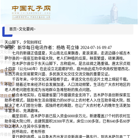
首页
>
文化要闻
>
首页
天山脚下，夕阳别样红
中心简介
来源：新华每日电讯
作者：杨皓 苟立锋
2024-07-16 09:47
文化要闻
七月的新疆正值盛夏，天山南北瓜果飘香，麦浪滚滚，走进边疆小城吉木
信息公开
萨尔县的一座座互助幸福大院，老人们种植的瓜菜，秧苗繁盛，硕果满枝。
学术研究
吉木萨尔县位于东天山脚下，古称庭州，是古丝绸之路重镇。唐太宗贞观
十四年（公元640年）在此设立北庭都护府，庭州由此成为中央政权管理西北、
儒学动态
东西方商业贸易繁荣兴盛、多民族文化交往交流交融的重要见证。
千百年来，中华文化深深植根于此，孝道文化也在这片土地上绵延千载。
专家观点
不过，随着近年来经济社会发展加速，人口流动频繁，生活在广大农村地区的
老人养老问题愈发成为当地群众急难愁盼的焦点问题。
结合本地实际，在福建省厦门市援疆资金支持下，吉木萨尔县创新探索互
项目成果
助养老模式，鼓励有生活自理能力的60岁以上农村老人入住互助幸福大院，既
解决了老人们居住分散、孤独终老的难题，也让广大农村老人的晚年生活更加
研讨动态
丰富多彩、充满趣味。
截至目前，吉木萨尔县已投入资金6000余万元，新建覆盖27个村的农村互
分中心建设
助幸福大院12所，总建筑面积28300平方米，床位1100多张，已有640多名60岁
分中心活动
以上老人入住其中乐享晚年。
民呼政应，老有所依
传播普及
夏日艳阳高照，从乌鲁木齐出发沿京新高速一路东行，到吉木萨尔县二工