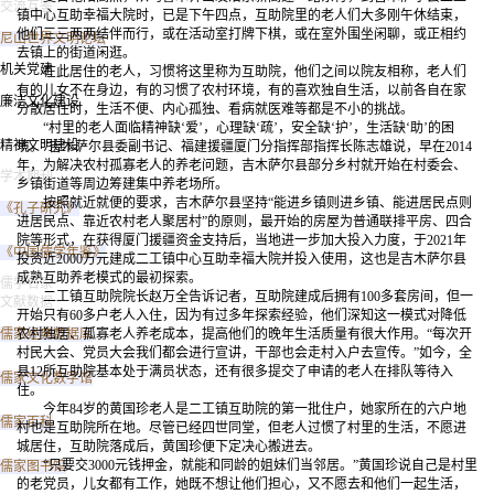
交流互鉴
镇中心互助幸福大院时，已是下午四点，互助院里的老人们大多刚午休结束，
他们三三两两结伴而行，或在活动室打牌下棋，或在室外围坐闲聊，或正相约
尼山世界文明论坛
去镇上的街道闲逛。
机关党建
在此居住的老人，习惯将这里称为互助院，他们之间以院友相称，老人们
有的儿女不在身边，有的习惯了农村环境，有的喜欢独自生活，以前各自在家
廉洁文化建设
分散居住时，生活不便、内心孤独、看病就医难等都是不小的挑战。
“村里的老人面临精神缺‘爱’，心理缺‘疏’，安全缺‘护’，生活缺‘助’的困
精神文明建设
境。”吉木萨尔县委副书记、福建援疆厦门分指挥部指挥长陈志雄说，早在2014
年，为解决农村孤寡老人的养老问题，吉木萨尔县部分乡村就开始在村委会、
学术期刊
乡镇街道等周边筹建集中养老场所。
按照就近就便的要求，吉木萨尔县坚持“能进乡镇则进乡镇、能进居民点则
《孔子研究》
进居民点、靠近农村老人聚居村”的原则，最开始的房屋为普通联排平房、四合
院等形式，在获得厦门援疆资金支持后，当地进一步加大投入力度，于2021年
《中国儒学年鉴》
投资近2000万元建成二工镇中心互助幸福大院并投入使用，这也是吉木萨尔县
成熟互助养老模式的最初探索。
儒学名家
二工镇互助院院长赵万全告诉记者，互助院建成后拥有100多套房间，但一
文献数据
开始只有60多户老人入住，因为有过多年探索经验，他们深知这一模式对降低
儒家经典数据库
农村独居、孤寡老人养老成本，提高他们的晚年生活质量有很大作用。“每次开
村民大会、党员大会我们都会进行宣讲，干部也会走村入户去宣传。”如今，全
县12所互助院基本处于满员状态，还有很多提交了申请的老人在排队等待入
儒家文化数字馆
住。
今年84岁的黄国珍老人是二工镇互助院的第一批住户，她家所在的六户地
儒家百科
村也是互助院所在地。尽管已经四世同堂，但老人过惯了村里的生活，不愿进
城居住，互助院落成后，黄国珍便下定决心搬进去。
“只要交3000元钱押金，就能和同龄的姐妹们当邻居。”黄国珍说自己是村里
儒家图书馆
的老党员，儿女都有工作，她既不想让他们担心，又不愿去和他们一起生活，