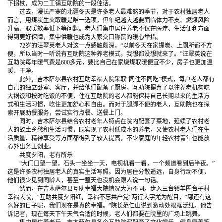
下拐杖，成为二工镇互助院的一段佳话。
过去，漫长严寒的北疆冬天是许多老人最难熬的季节，对于农村独居老人
而言，用煤炭生火取暖是唯一选项，但年纪越大越要面临体力不支、燃煤风险
升高、取暖效率低下等问题。老人们集中居住养老不仅在医疗、生活便利方面
得到更好保障，集中供暖也成为大家交口称赞的暖心举措。
72岁的汪翠英老人对这一点感触颇深，“以前冬天在家提炭、上厕所都不方
便，所以当时一听说有互助院这种养老模式，我想都没想就来了。”汪翠英说在
互助院每年暖气费是600多元，要比自己在家烧煤取暖便宜不少，房子也更加温
暖、干净。
此外，吉木萨尔县农村互助幸福大院采取“同住不同吃”模式，每户老人都有
自己的独立卧室、客厅，并给他们配备了厨房，互助院摒弃了以往养老机构吃
大锅饭和按时吃饭的不便，住在互助院的老人都能保持自己长期以来的生活方
式和生活习惯，吃住更加舒心和自由。而对于腿脚不便的老人，互助院也在探
索开展助餐服务，尝试实行点餐、送餐上门。
同时，吉木萨尔县结合农村老年人特点在院内配套了菜地，延续了农村老
人的故土乡愁和生活习惯，既实现了农村低成本的养老，又使农村老人们在生
活质量、精神享受等方面都得到了较大提高，不少家庭的年轻农村青年也能放
心外出务工创业。
共度夕阳，老有所乐
“大门口望一望，石头一坐坐一天，电视机看一看，一个频道看到后半夜。”
这是许多农村独居老人的真实生活写照。因为居住分散遥远，自身行动不便，
他们很少见到同龄人，甚至一整天也没机会跟人说一句话。
然而，在吉木萨尔县互助幸福大院情况大为不同。步入三台镇羊圈台子村
幸福大院，“互助共度夕阳红，幸福不忘共产党”两行大字尤为醒目，“哪还有这
么好的日子呢，我们现在是真的幸福。”院长范仁山说到激动处眼眶泛红。他告
诉记者，现在每天下午天气合适的时候，老人们都要在院里的广场上跳舞。