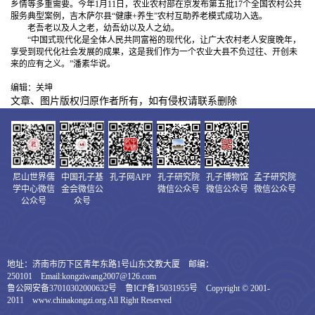
乡情等多重需要。今年1月11日，农业农村部在京发布第五批17个全国农村公共
服务典型案例，吉木萨尔县“健康+养生”农村互助养老模式成功入选。
老吾老以及人之老，幼吾幼以及人之幼。
“中国式现代化是全体人民共同富裕的现代化，让广大农村老人安度晚年，
享受到现代化社会发展的成果，这是我们作为一个农业大县不负过往、开创未
来的应有之义。”潘素华说。
编辑：关坤
文章、图片版权归原作者所有，如有侵权请联系删除
尼山世界儒
中国孔子基
孔子网APP
孔子研究院
孔子博物馆
孟子研究院
学中心微信
金会微信公
微信公众号
微信公众号
微信公众号
公众号
众号
地址：济南市历下区青年东路1号山东文教大厦 邮编：
250101 Email:kongziwang2007@126.com
鲁公网安备37010302000632号 鲁ICP备15031955号 Copyright © 2001-
2011 www.chinakongzi.org All Right Reserved