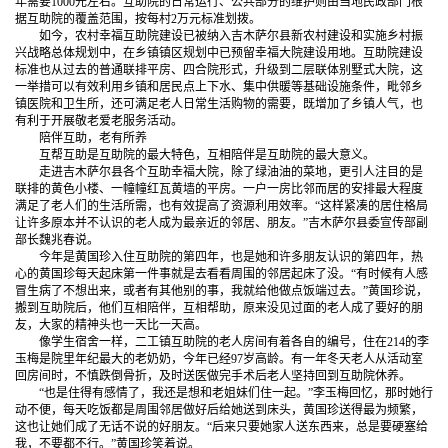
年需要1000元左右。互助院的日常运行、公共部分的维护则由当地民政部门根
据互助院的覆盖范围，按每村2万元标准划拨。
如今，农村幸福互助院建设已被纳入吉木萨尔县新农村建设和实施乡村振
兴战略总体规划中，在乡镇镇区规划中已预留幸福大院建设用地。互助院建设
标准也从过去的普通联排平房、四合院形式，升级到二层联体别墅式大院，这
一举措可以有效利用乡镇和居民点上下水、集中供暖等基础设施条件，毗邻乡
镇医院和卫生所，还可满足老人日常生活购物的需要，既增加了乡镇人气，也
有利于开展敬老爱老服务活动。
陪伴互助，老有所养
互帮互助是互助院的最大特色，互相陪伴是互助院的最大意义。
走进吉木萨尔县各个互助幸福大院，除了绿油油的菜地，更引人注目的是
联排的黄色小楼、一幢幢红瓦黄墙的平房。一户一房比邻而居的安排最大程度
满足了老人们的生活所需，也有效提高了资源利用效率。“这样紧凑的居住格局
让许多原本并不认识的老人成为最亲近的邻居、朋友。”吉木萨尔县委宣传部副
部长魏兆春说。
今年是黄国珍入住互助院的第四年，也是她和许多朋友认识的第四年，热
心的黄国珍每天起床第一件事就是去看看周围的邻居起床了没。“有时候有人感
冒生病了不想出来，或者有其他别的事，我就给他做点饭端过去。”黄国珍说，
搬到互助院后，他们互相陪伴，互相帮助，原来没见过面的老人成了要好的朋
友，大家的精神头也一天比一天高。
像学生宿舍一样，二工镇互助院的老人房间有着各自的编号，住在214的李
玉梅是院里年纪最大的老奶奶，今年已经97岁高龄。有一年冬天老人从活动室
回房间时，不慎跌倒骨折，及时送医做完手术后老人坚持回到互助院休养。
“也是住得有感情了，我还是想和老姐妹们住一起。”李玉梅回忆，那时她行
动不便，每天吃饭都是周围邻居做好后给她送到床头，黄国珍送得最为频繁，
这也让她们成了无话不说的好朋友。“后来只要她家人送东西来，总是要硬塞给
我，不要都不行。”黄国珍笑着说。