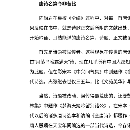
唐诗名篇今非昔比
陈尚君在纂校《全编》过程中，对每一首唐诗
果反映在书中，就是诗歌正文后所附的文献出处
开始吟诵、耳熟能详的唐诗名篇，诗题、正文被
首先是诗题被误传者。这种现象在传世的唐诗
首“月落乌啼霜满天”诗，现在几乎所有中国人都
为此题，但在影宋本《中兴间气集》中则题作《
代诗选，离张继去世仅三五年，比《文苑英华》早
当然，诗题被改动、误传得最荒唐的，还要数
林集》中题作《梦游天姥吟留别诸公》，在宋本
代以后的诸多唐诗选本和清编《全唐诗》都题作
唐人殷璠在天宝年间编选的一部当代诗选，今存