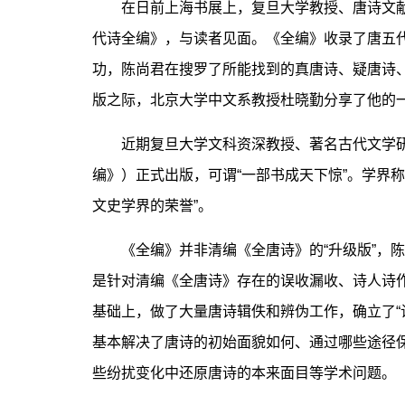
在日前上海书展上，复旦大学教授、唐诗文
代诗全编》，与读者见面。《全编》收录了唐五代时
功，陈尚君在搜罗了所能找到的真唐诗、疑唐诗
版之际，北京大学中文系教授杜晓勤分享了他的
近期复旦大学文科资深教授、著名古代文学研
编》）正式出版，可谓“一部书成天下惊”。学界称
文史学界的荣誉”。
《全编》并非清编《全唐诗》的“升级版”，陈
是针对清编《全唐诗》存在的误收漏收、诗人诗
基础上，做了大量唐诗辑佚和辨伪工作，确立了“
基本解决了唐诗的初始面貌如何、通过哪些途径
些纷扰变化中还原唐诗的本来面目等学术问题。