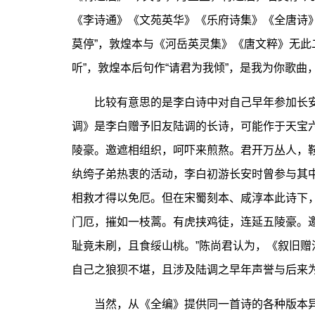
《李诗通》《文苑英华》《乐府诗集》《全唐诗》“
莫停”，敦煌本与《河岳英灵集》《唐文粹》无此
听”，敦煌本后句作“请君为我倾”，是我为你歌
比较有意思的是李白诗中对自己早年参加长安
调》是李白赠予旧友陆调的长诗，可能作于天宝六
陵豪。邀遮相组织，呵吓来煎熬。君开万丛人，
纨绔子弟热衷的活动，李白初游长安时曾参与其
相救才得以免厄。但在宋蜀刻本、咸淳本此诗下
门厄，摧如一枝蒿。有虎挟鸡徒，连延五陵豪。
耻竟未刷，且食绥山桃。”陈尚君认为，《叙旧
自己之狼狈不堪，且涉及陆调之早年声誉与后来
当然，从《全编》提供同一首诗的各种版本异