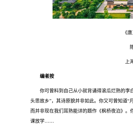
《唐
上
编者按
你可曾料到自己从小就背诵得滚瓜烂熟的李
头思故乡”，其诗原貌并非如此。你又可曾知道“
而并非现在我们耳熟能详的题作《枫桥夜泊》。
课放学……