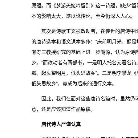
原题。而《梦游天姥吟留别》这一诗题，缺少“留
本的影响太大，遂以讹传讹，至今仍深入人心。
其次是诗歌正文被改动者，在传世的唐诗中比
的唐诗选本和语文课本多作：“床前明月光，疑是
濑寿三教授研究的基础上进一步溯源，认为原诗
乡。”而改动者有两部书，一是明人托名元著名诗
霜。起头望明月，低头思故乡”。二是明李攀龙《
低头思故乡”，竟成为后来的通行文本。
因此，我们在面对这些唐诗名篇时，虽然仍可
意，还是应该知道作品原貌。
唐代诗人严谨认真