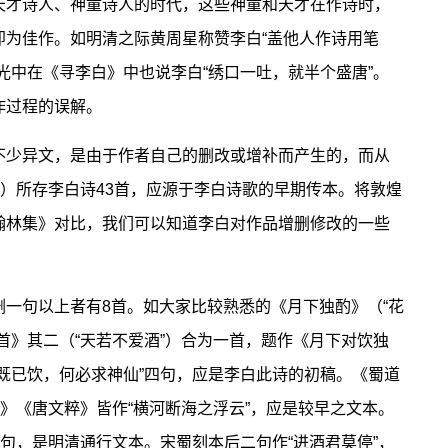
才诗人、神童诗人的时代，这些神童和天才在作诗时，
即为佳作。如明清之际黄周星称赞李白“盖他人作诗用笔
光中在《寻李白》中也说李白“绣口一吐，就半个盛唐”。
作过程的误解。
少异文，是由于作者自己的删改或增补而产生的，而从
”）所存李白诗43首，应源于李白诗歌的早期传本。将敦煌
翰林集》对比，我们可以知道李白对作品增删修改的一些
句以上者有8首。如大家比较熟悉的《月下独酌》（“花
首》其二（“天若不爱酒”）合为一首，题作《月下对饮独
既已饮，何必求神仙”四句，应是李白此诗的初稿。《蜀道
集》《唐文粹》皆作“横河断海之浮云”，应是较早之文本。
几句，是明清通行文本。宋蜀刻本后二句作“进酒君莫停”，