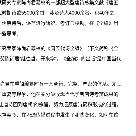
献研究专家陈尚君纂校的一部超大型唐诗总集文献《唐五
期诗歌55000余首，涉及诗人4000余名。积40年之
、伪唐诗后，逐首进行甄辨、考订与校勘。在《全编》出
一些思考。
究专家陈尚君纂校的《唐五代诗全编》（下文简称《全
赞陈尚君“继往哲，开来学”，《全编》的出版“是中国当代
尚君在重辑编纂时有一套全新、完整、严密的体系。尤其
作重复等现象，他在充分吸收现当代学者唐诗考辨成果的
让唐诗回到唐朝”的宗旨，努力还原唐诗累积形成的过程，
保存至今、在流通传播过程中发生了哪些变化、如何在这