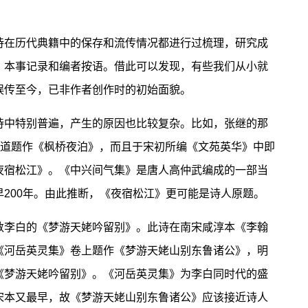
在历代典籍中的保存和流传情况都进行过梳理，研究成
、本事记录和编者按语。借此可以发现，有些我们从小就
误传至今，已非作者创作时的初始面貌。
中特别普遍，产生的原因也比较复杂。比如，张继的那
知道题作《枫桥夜泊》，而且于宋初所编《文苑英华》中即
夜宿松江》。《中兴间气集》是唐人高仲武编成的一部当
200年。由此推断，《夜宿松江》更可能是诗人原题。
李白的《梦游天姥吟留别》。此诗在南宋咸淳本《李翰
《河岳英灵集》卷上题作《梦游天姥山别东鲁诸公》，明
《梦游天姥吟留别》。《河岳英灵集》为李白同时代的盛
宋本又最早，故《梦游天姥山别东鲁诸公》应该接近诗人