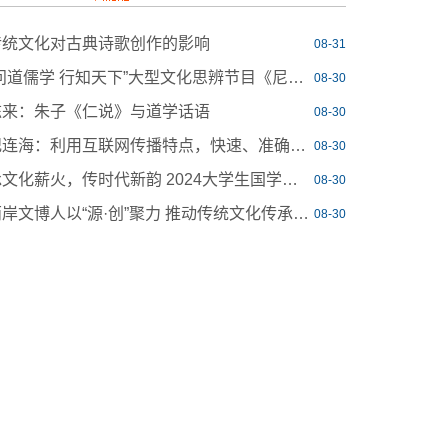
传统文化对古典诗歌创作的影响
08-31
“问道儒学 行知天下”大型文化思辨节目《尼山杏坛·行思天地间》—— 探寻“天下为公”思想的历史渊源与时代意义
08-30
陈来：朱子《仁说》与道学话语
08-30
纪连海：利用互联网传播特点，快速、准确讲好中华民族故事
08-30
承文化薪火，传时代新韵 2024大学生国学文化交流会圆满举办
08-30
两岸文博人以“源·创”聚力 推动传统文化传承与创新
08-30