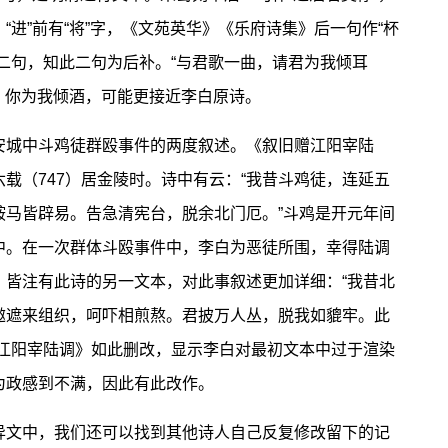
进”前有“将”字，《文苑英华》《乐府诗集》后一句作“杯
二句，知此二句为后补。“与君歌一曲，请君为我倾耳
曲，你为我倾酒，可能更接近李白原诗。
城中斗鸡徒群殴事件的两度叙述。《叙旧赠江阳宰陆
载（747）居金陵时。诗中有云：“我昔斗鸡徒，连延五
鞍马皆辟易。告急清宪台，脱余北门厄。”斗鸡是开元年间
中。在一次群体斗殴事件中，李白为恶徒所围，幸得陆调
，皆注有此诗的另一文本，对此事叙述更加详细：“我昔北
邀遮来组织，呵吓相煎熬。君披万人丛，脱我如貔牢。此
赠江阳宰陆调》如此删改，显示李白对最初文本中过于渲染
为政感到不满，因此有此改作。
文中，我们还可以找到其他诗人自己反复修改留下的记