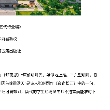
五代诗全编》
陈尚君纂校
海古籍出版社
白《静夜思》“床前明月光，疑似地上霜。举头望明月，低
月落乌啼霜满天”是诗人张继题作《夜宿松江》中的一句，
你还可曾想到，唐代的学生也盼望老师不拖堂而能准时下