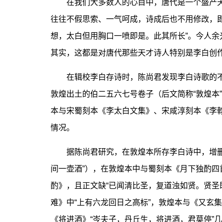
在我们大多数人的心目中，唐代是一个盛产天
往往不假思索、一气呵成，诗成后也不用修改，
想，太白但用胸口一喷即是。此其所长”。今人余
其实，这都是对唐代那些天才诗人特别是李白创
在辑校李白存诗时，陈尚君发现李白诗歌的不
敦煌出土的伯二五六七号卷子（后文简称“敦煌本
本与宋蜀刻本《李太白文集》、宋咸淳刻本《李
情况。
据陈尚君研究，在敦煌本所存李白诗中，增删一
间一壶酒”），在敦煌本中与蜀刻本《月下独酌四
酌》，且正文缺“已闻清比圣，复道浊如贤。贤圣
难》中“上有六龙回日之高标”，敦煌本与《又玄
《将进酒》“岑夫子，丹丘生，将进酒，君莫停”