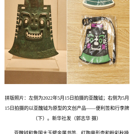
拼版照片：左侧为2022年5月15日拍摄的亚醜钺；右侧为5月
15日拍摄的以亚醜钺为原型的文创产品——便利签和行李牌
（下）。新华社发（郭志华 摄）
亚醜钺和鲁国大玉壁金属书签、红陶兽形壶和粉彩秋操