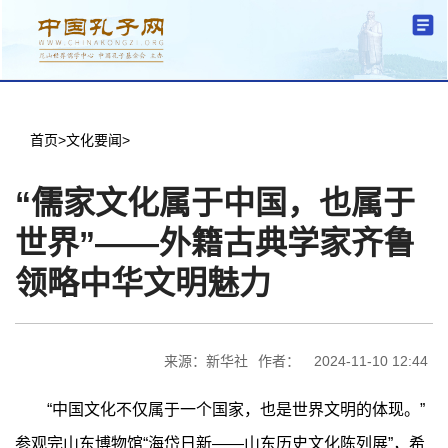
分中心建设
机构简介
文化要闻
信息公开
学术研究
传播普及
交流互鉴
机关党建
学术期刊
儒学名家
文献数据
首页
首页
>
文化要闻
>
“儒家文化属于中国，也属于
世界”——外籍古典学家齐鲁
领略中华文明魅力
来源：新华社
作者：
2024-11-10 12:44
“中国文化不仅属于一个国家，也是世界文明的体现。”
参观完山东博物馆“海岱日新——山东历史文化陈列展”，希