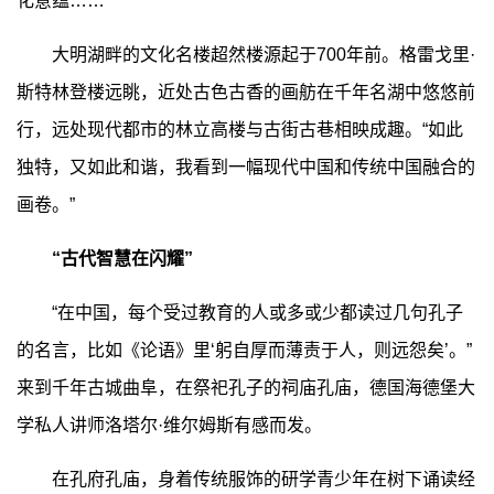
化意蕴……
大明湖畔的文化名楼超然楼源起于700年前。格雷戈里·
斯特林登楼远眺，近处古色古香的画舫在千年名湖中悠悠前
行，远处现代都市的林立高楼与古街古巷相映成趣。“如此
独特，又如此和谐，我看到一幅现代中国和传统中国融合的
画卷。”
“古代智慧在闪耀”
“在中国，每个受过教育的人或多或少都读过几句孔子
的名言，比如《论语》里‘躬自厚而薄责于人，则远怨矣’。”
来到千年古城曲阜，在祭祀孔子的祠庙孔庙，德国海德堡大
学私人讲师洛塔尔·维尔姆斯有感而发。
在孔府孔庙，身着传统服饰的研学青少年在树下诵读经