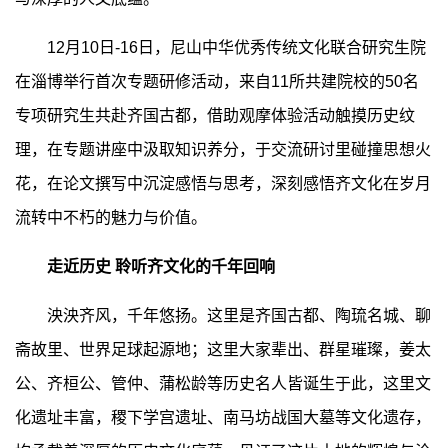
12月10日-16日，尼山中华优秀传统文化联合研究生院
在淄博举行首次专题研修活动，来自11所共建院校的50名
专项研究生共赴齐国古都，借助观摩体验活动触摸历史纹
理，在专题讲座中汲取知识养分，于交流研讨里碰撞思想火
花，在论文撰写中沉淀感悟与思考，深刻感悟齐文化在岁月
流转中不朽的魅力与价值。
走近历史 聆听齐文化的千年回响
泱泱齐风，千年悠扬。这里是齐国古都、陶琉名城、聊
斋故里、世界足球起源地；这里大家辈出、群星璀璨，姜太
公、齐桓公、管仲、蒲松龄等历史名人皆诞生于此，这里文
化遗址丰富，稷下学宫遗址、南马坊战国大墓等文化遗存，