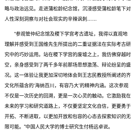
略与政治远见。走进蒲松龄纪念馆，沉浸感受蒲松龄笔下对
人性深刻洞察与对社会现实的辛辣讽刺……
“参观管仲纪念馆及稷下学宫考古遗址，我得以直观地
理解并感受到王国维先生所提出的二重证据法在实际考古研
究中的巧妙运用。站在稷下学宫的废墟之上，我仿佛穿越时
空，亲身感受到了两千多年前那场思想激荡、辩论纷呈的盛
况。这一体验让我更加深切地体会到王志民教授所阐述的齐
文化所蕴含的‘海纳百川，有容乃大’的精神内涵。这次参观
不仅是一次历史的回溯，更是一次心灵的触动。它激励我在
未来的学习和研究道路上，不仅要坚定文化自信，更要勇于
开拓、不断进取，以更加开放和包容的心态去探索知识的无
限可能。”中国人民大学的博士研究生付杨远卓说。