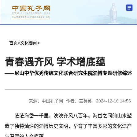
分中心建设
机构简介
文化要闻
信息公开
学术研究
传播普及
交流互鉴
机关党建
学术期刊
儒学名家
文献数据
首页
首页
>
文化要闻
>
青春遇齐风 学术增底蕴
——尼山中华优秀传统文化联合研究生院淄博专题研修综述
来源：中国孔子网
作者：宫英英
2024-12-16 14:56
茫茫海岱一千里，泱泱齐风八百年。海岱之间的山水塑
造了独特灿烂的淄博历史文明，孕育了丰富多彩的文化遗产
与深厚的人文底蕴。