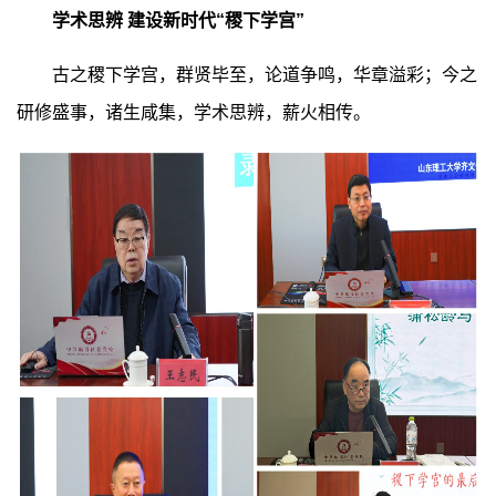
学术思辨 建设新时代“稷下学宫”
古之稷下学宫，群贤毕至，论道争鸣，华章溢彩；今之
研修盛事，诸生咸集，学术思辨，薪火相传。