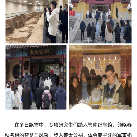
在冬日飘雪中，专项研究生们踏入管仲纪念馆，领略春
秋名相的智慧与风采。步入姜太公祠，体会姜子牙的军事韬