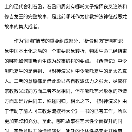
土的辽代舍利石函，石函四周刻有哪吒太子指挥夜叉追杀和
修吉龙王的完整故事，是此前哪吒作为佛教护法神征战恶龙
故事的集大成者。
作为“闹海”情节的重要组成部分，“析骨剔肉”是哪吒形
象中国本土化之后的一个重要形象转折，物质生命已经结束
的哪吒如何重新再生成为故事编排的要点。《西游记》中令
哪吒复生的是佛祖，《封神演义》中令哪吒复生的是太乙真
人。二者的意愿都是借此彰显各自教派法力之强大，尽管在
宗教教义取向方面二者不尽相同，但在哪吒艺术形象的塑造
方面却是异曲同工，殊途同归。相比之下，《封神演义》由
于借助了前人《三教源流搜神大全》一书的已有工作，所以
更加完整和充分。至此，哪吒故事在艺术性全面提升的同
时，宗教意味开始慢慢淡化，哪吒的个体性格元素开始萌