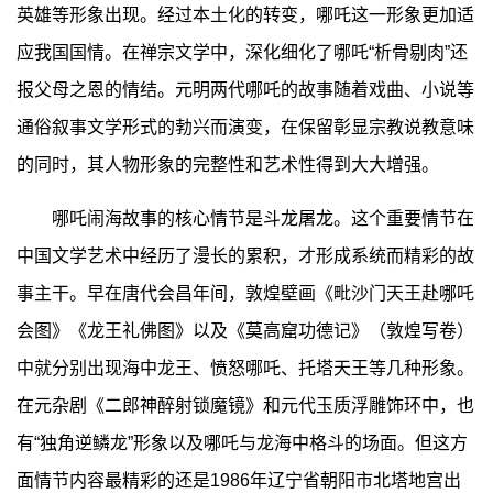
英雄等形象出现。经过本土化的转变，哪吒这一形象更加适
应我国国情。在禅宗文学中，深化细化了哪吒“析骨剔肉”还
报父母之恩的情结。元明两代哪吒的故事随着戏曲、小说等
通俗叙事文学形式的勃兴而演变，在保留彰显宗教说教意味
的同时，其人物形象的完整性和艺术性得到大大增强。
哪吒闹海故事的核心情节是斗龙屠龙。这个重要情节在
中国文学艺术中经历了漫长的累积，才形成系统而精彩的故
事主干。早在唐代会昌年间，敦煌壁画《毗沙门天王赴哪吒
会图》《龙王礼佛图》以及《莫高窟功德记》（敦煌写卷）
中就分别出现海中龙王、愤怒哪吒、托塔天王等几种形象。
在元杂剧《二郎神醉射锁魔镜》和元代玉质浮雕饰环中，也
有“独角逆鳞龙”形象以及哪吒与龙海中格斗的场面。但这方
面情节内容最精彩的还是1986年辽宁省朝阳市北塔地宫出