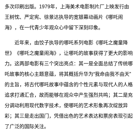
多次印刷出版。1979年，上海美术电影制片厂上映发行由
王树忱、严定宪、徐景达执导的宽银幕动画片《哪吒闹
海》，在一代青少年观众心中留下深刻印象。
近年来，由饺子执导的哪吒系列电影《哪吒之魔童降
世》《哪吒之魔童闹海》，让哪吒的故事获得了更大的影响
力。这两部电影有三个突出亮点：其一是全面总结了传统哪
吒故事的核心主题意蕴，将其概括升华为“我命由我不由天”
的主旨，将古代哪吒故事中蕴含的个性元素与现代人的人格
追求打通汇合，故而能够在观众中产生强烈共鸣；其二是充
分调动利用现代数字技术，使哪吒的艺术形象再次绽放异
彩；其三是走出国门，凭借出色的艺术表达和票房表现引起
了广泛的国际关注。