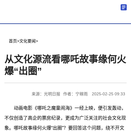
机关党建
分中心建设
机构简介
文化要闻
信息公开
学术研究
传播普及
交流互鉴
学术期刊
儒学名家
文献数据
首页
机关党建
首页
>
文化要闻
>
从文化源流看哪吒故事缘何火
爆“出圈”
来源：光明日报
作者：宁稼雨
2025-02-25 09:33
动画电影《哪吒之魔童闹海》一经上映，便引发轰动，
不仅创造了高企的票房纪录，更成为广泛关注的社会文化现
象。哪吒故事缘何火爆“出圈”？要回答这个问题，绕不开文