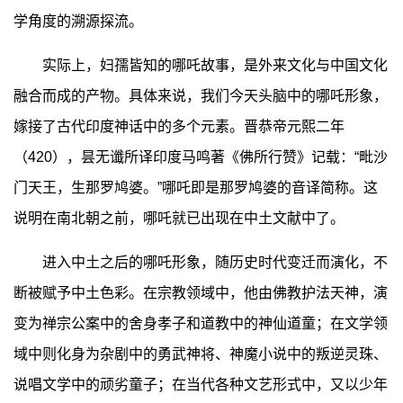
学角度的溯源探流。
实际上，妇孺皆知的哪吒故事，是外来文化与中国文化
融合而成的产物。具体来说，我们今天头脑中的哪吒形象，
嫁接了古代印度神话中的多个元素。晋恭帝元熙二年
（420），昙无谶所译印度马鸣著《佛所行赞》记载：“毗沙
门天王，生那罗鸠婆。”哪吒即是那罗鸠婆的音译简称。这
说明在南北朝之前，哪吒就已出现在中土文献中了。
进入中土之后的哪吒形象，随历史时代变迁而演化，不
断被赋予中土色彩。在宗教领域中，他由佛教护法天神，演
变为禅宗公案中的舍身孝子和道教中的神仙道童；在文学领
域中则化身为杂剧中的勇武神将、神魔小说中的叛逆灵珠、
说唱文学中的顽劣童子；在当代各种文艺形式中，又以少年