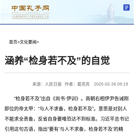
分中心建设
机构简介
文化要闻
信息公开
学术研究
传播普及
交流互鉴
机关党建
学术期刊
儒学名家
文献数据
首页
首页
>
文化要闻
>
涵养“检身若不及”的自觉
来源：人民日报
作者：葛亮亮
2025-02-26 09:19
“检身若不及”出自《尚书·伊训》。商朝右相伊尹告诫刚
即位的帝太甲：“与人不求备，检身若不及”。意思是对别人
不能求全责备，反省自身要唯恐达不到标准。习近平总书记
引用这句古语，指出“要有‘与人不求备，检身若不及’的精