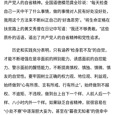
共产党人的自省精神。全国道德模范龚全珍说：“每天检查
自己一天中干了什么事情，做的事情对人民有好处没好处，
我用这个方法来不断纠正自己的‘好逸恶劳’。”将生命定格在
扶贫路上的黄文秀曾在日记中写道：“我还不够勇敢。”这些
质朴的话语，道出了共产党人的自省精神和党性追求。
历史和实践充分表明，只有涵养“检身若不及”的自觉，
才能不断增强在是非面前的辨别能力、诱惑面前的自控能
力、警示面前的醒悟能力，不断提高慎权、慎独、慎微、慎
友的自觉性。要牢固树立正确的权力观、地位观、利益观，
始终做到“心有所畏、言有所戒、行有所止”，始终做到不越
权、不逾矩、不违规，做到台上台下一个样、人前人后一个
样、八小时内外一个样。如果缺乏自省精神，就很容易在
“小处不察”中逐渐胆大妄为，甚至在“暮夜无知者”的侥幸中