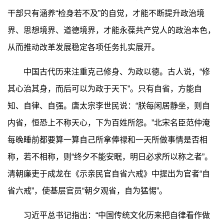
干部只有涵养“检身若不及”的自觉，才能不断提升政治境
界、思想境界、道德境界，才能永葆共产党人的政治本色，
从而推动改革发展稳定各项任务扎实展开。
中国古代历来注重克己修身、为政以德。古人说，“修
其心治其身，而后可以为政于天下”。只有自省，方能自
知、自律、自强。唐太宗李世民说：“朕每闲居静坐，则自
内省，恒恐上不称天心，下为百姓所怨。”北宋名臣范仲淹
每晚睡前都要算一算自己所拿俸禄和一天所做事情是否相
称，若不相称，则“终夕不能安眠，明日必求所以称之者”。
清朝廉吏于成龙在《示亲民官自省六戒》中提出为官者“自
省六戒”，使基层官员“朝夕观省，自为猛惕”。
习近平总书记指出：“中国传统文化历来把自律看作做