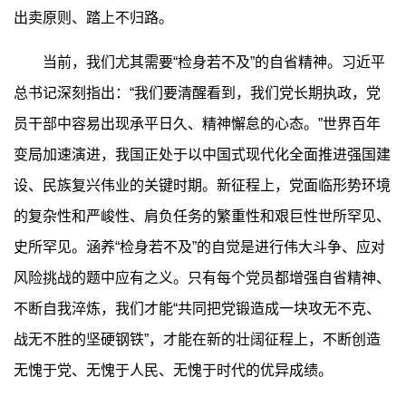
出卖原则、踏上不归路。
当前，我们尤其需要“检身若不及”的自省精神。习近平
总书记深刻指出：“我们要清醒看到，我们党长期执政，党
员干部中容易出现承平日久、精神懈怠的心态。”世界百年
变局加速演进，我国正处于以中国式现代化全面推进强国建
设、民族复兴伟业的关键时期。新征程上，党面临形势环境
的复杂性和严峻性、肩负任务的繁重性和艰巨性世所罕见、
史所罕见。涵养“检身若不及”的自觉是进行伟大斗争、应对
风险挑战的题中应有之义。只有每个党员都增强自省精神、
不断自我淬炼，我们才能“共同把党锻造成一块攻无不克、
战无不胜的坚硬钢铁”，才能在新的壮阔征程上，不断创造
无愧于党、无愧于人民、无愧于时代的优异成绩。