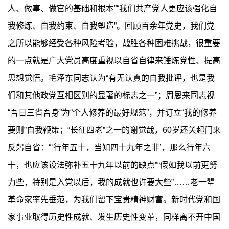
人、做事、做官的基础和根本”“我们共产党人更应该强化自
我修炼、自我约束、自我塑造”。回顾百余年党史，我们党
之所以能够经受各种风险考验，战胜各种困难挑战，很重要
的一点就是广大党员高度重视以自省自律来锤炼党性、提高
思想觉悟。毛泽东同志认为“有无认真的自我批评，也是我
们和其他政党互相区别的显著的标志之一”；周恩来同志视
“吾日三省吾身”为“个人修养的最好规范”，并订立“我的修养
要则”自我鞭策；“长征四老”之一的谢觉哉，60岁还关起门来
反躬自省：“‘行年五十，当知四十九年之非’，那么行年六
十，也应该设法弥补五十九年以前的缺点”“假如我以前更努
力些，特别是入党以后，我的成就也许要大些”……老一辈
革命家率先垂范，为我们留下宝贵精神财富。新时代党和国
家事业取得历史性成就、发生历史性变革，同样离不开中国