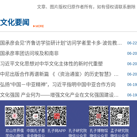
文章、图片版权归原作者所有，如有侵权请联系删除
文化要闻
国承彦会见“齐鲁访学驻研计划”访问学者里卡多·波佐教授一行
06-22
国承彦率团访问埃及和南非
06-20
习近平文化思想对中华文化主体性的新时代重塑
06-20
中尼出版合作再谱新篇 《〈资治通鉴〉的历史智慧》版权输出尼泊尔
06-20
弘扬“中国－中亚精神”，习近平指明中国中亚合作方向
06-19
文化强国 产业何为——增强文化产业在文化强国建设中的创新创造活力
06-19
尼山世界儒
中国孔子基
孔子网APP
孔子研究院
孔子博物馆
孟子研究院
学中心微信
金会微信公
微信公众号
微信公众号
微信公众号