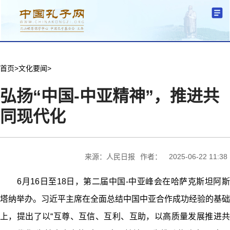
分中心建设
机构简介
文化要闻
信息公开
学术研究
传播普及
交流互鉴
机关党建
学术期刊
儒学名家
文献数据
首页
首页
>
文化要闻
>
弘扬“中国-中亚精神”，推进共
同现代化
来源：人民日报
作者：
2025-06-22 11:38
6月16日至18日，第二届中国-中亚峰会在哈萨克斯坦阿斯
塔纳举办。习近平主席在全面总结中国中亚合作成功经验的基础
上，提出了以“互尊、互信、互利、互助，以高质量发展推进共