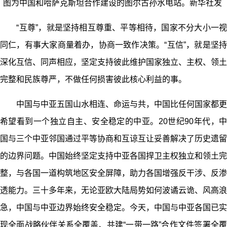
图为中国和哈萨克斯坦合作建设的图尔古孙水电站。新华社发
“互尊”，就是坚持相互尊重、平等相待，国家不分大小一视
同仁，有事大家商量着办，协商一致作决策。“互信”，就是坚持
深化互信、同声相应，坚定支持彼此维护国家独立、主权、领土
完整和民族尊严，不做任何损害彼此核心利益的事。
中国与中亚五国山水相连、命运与共，中国比任何国家都更
希望看到一个独立自主、安全稳定的中亚。20世纪90年代，中
国与三个中亚邻国通过平等协商和互谅互让妥善解决了历史遗留
的边界问题。中国始终坚定支持中亚各国捍卫主权独立和领土完
整，与各国一道构筑地区安全屏障，助力各国增强反干涉、反渗
透能力。三十多年来，无论亚欧大陆局势如何波谲云诡、风高浪
急，中国与中亚边界始终安全稳定。今天，中国与中亚各国已实
现全面战略伙伴关系全覆盖、共建“一带一路”合作文件签署全覆