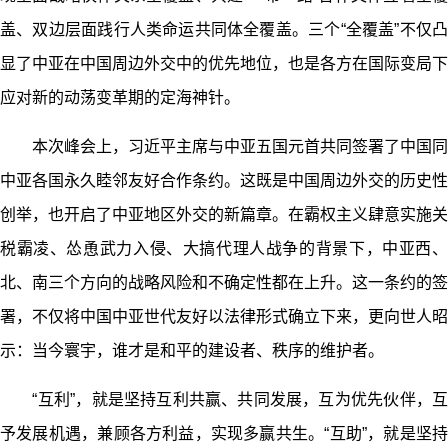
盖、双边层面践行人类命运共同体全覆盖。三个“全覆盖”不仅凸
显了中亚在中国周边外交中的优先地位，也是各方在国际变局下
应对新的动荡变革期的定海神针。
本次峰会上，习近平主席与中亚五国元首共同签署了中国同
中亚各国永久睦邻友好合作条约。这既是中国周边外交的历史性
创举，也开启了中亚地区外交的新篇章。在霸权主义肆意实施关
税霸凌、怂恿武力入侵、大搞代理人战争的背景下，中亚西、
北、南三个方向的战略风险和不确定性都在上升。这一条约的签
署，不仅将中国中亚世代友好以法律形式确立下来，更向世人昭
示：当今寰宇，谁才是和平的建设者、秩序的维护者。
“互利”，就是坚持互利共赢、共同发展，互为优先伙伴，互
予发展机遇，兼顾各方利益，实现多赢共生。“互助”，就是坚持