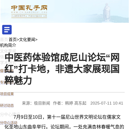
首页
首页
>
文化要闻
>
机构简介
文化要闻
中医药体验馆成尼山论坛“网
信息公开
学术研究
红”打卡地，非遗大家展现国
儒学动态
粹魅力
专家观点
项目成果
来源：极目新闻
作者：韩婷 高东起
2025-07-11 10:41
研讨动态
分中心建设
7月9日至10日，第十一届尼山世界文明论坛在儒家文
分中心活动
化圣地山东曲阜举行。论坛期间，一处充满杏林春暖气息的