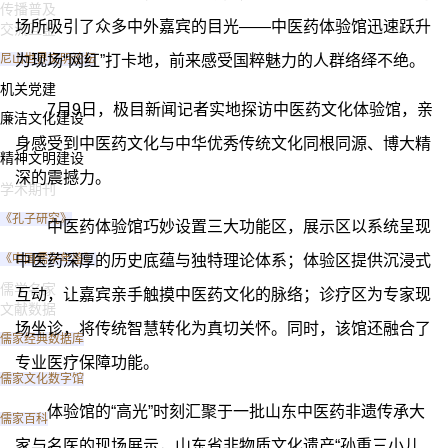
传播普及
场所吸引了众多中外嘉宾的目光——中医药体验馆迅速跃升
交流互鉴
尼山世界文明论坛
为现场“网红”打卡地，前来感受国粹魅力的人群络绎不绝。
机关党建
7月9日，极目新闻记者实地探访中医药文化体验馆，亲
廉洁文化建设
身感受到中医药文化与中华优秀传统文化同根同源、博大精
精神文明建设
深的震撼力。
学术期刊
《孔子研究》
中医药体验馆巧妙设置三大功能区，展示区以系统呈现
《中国儒学年鉴》
中医药深厚的历史底蕴与独特理论体系；体验区提供沉浸式
儒学名家
互动，让嘉宾亲手触摸中医药文化的脉络；诊疗区为专家现
文献数据
场坐诊，将传统智慧转化为真切关怀。同时，该馆还融合了
儒家经典数据库
专业医疗保障功能。
儒家文化数字馆
体验馆的“高光”时刻汇聚于一批山东中医药非遗传承大
儒家百科
家与名医的现场展示，山东省非物质文化遗产“孙重三小儿