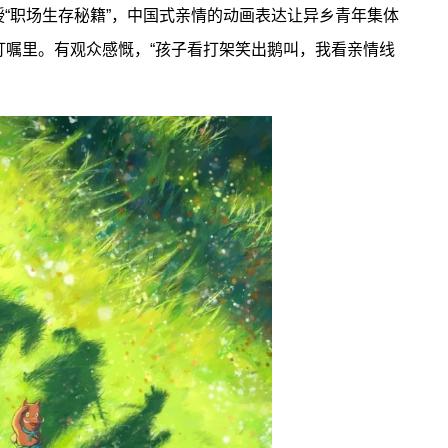
授“职场生存秘籍”，中国式亲情的动画表达让异乡青年集体
叮嘱里。有观众感慨，“孩子看打架笑出鹅叫，我看亲情线