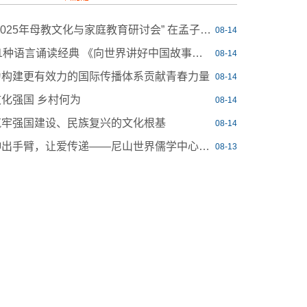
“2025年母教文化与家庭教育研讨会” 在孟子研究院举办
08-14
11种语言诵读经典 《向世界讲好中国故事》出版发行
08-14
为构建更有效力的国际传播体系贡献青春力量
08-14
文化强国 乡村何为
08-14
筑牢强国建设、民族复兴的文化根基
08-14
伸出手臂，让爱传递——尼山世界儒学中心（中国孔子基金会秘书处）组织开展无偿献血活动
08-13