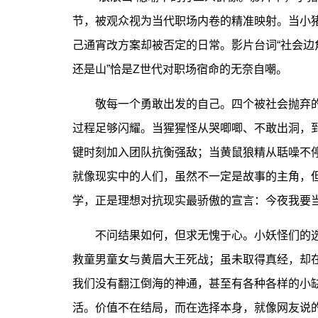
节，被观众视为当代职场内卷的精准映射。当小
己通宵改方案却被否定的日常。影片台词“社会边
还是山”恰是Z世代对职场宿命的无奈自嘲。
敬每一个勇敢出发的自己。四个被社会抛弃的边
过程足够闪耀。当猩猩怪从哭唧唧、不敢出洞，到
键时刻加入团队抗衡强敌；当黄鼠狼精从聒噪不
就像现实中的人们，虽然不一定是故事的主角，
学，正是理想对抗现实最骄傲的宣言：今夜我要
不问结果如何，但求无愧于心。小妖怪们的选
救童男童女与黄眉大王死战；虽未取得真经，却在
我们没有翻江倒海的神通，甚至有各种各样的小
活。价值不在结局，而在选择本身，就像网友说