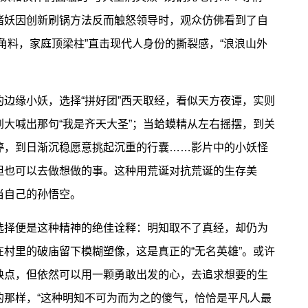
猪妖因创新刷锅方法反而触怒领导时，观众仿佛看到了自
角料，家庭顶梁柱”直击现代人身份的撕裂感，“浪浪山外
缘小妖，选择“拼好团”西天取经，看似天方夜谭，实则
大喊出那句“我是齐天大圣”；当蛤蟆精从左右摇摆，到关
停，到日渐沉稳愿意挑起沉重的行囊……影片中的小妖怪
但也可以去做想做的事。这种用荒诞对抗荒诞的生存美
当自己的孙悟空。
择便是这种精神的绝佳诠释：明知取不了真经，却仍为
村里的破庙留下模糊塑像，这是真正的“无名英雄”。或许
缺点，但依然可以用一颗勇敢出发的心，去追求想要的生
的那样，“这种明知不可为而为之的傻气，恰恰是平凡人最