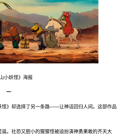
山小妖怪》海报
一
怪》却选择了另一条路——让神话回归人间。这部作品
诞。社恐又胆小的猩猩怪被迫扮演神勇果敢的齐天大