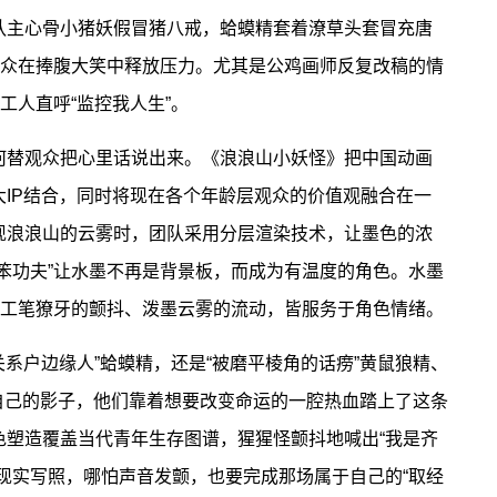
队主心骨小猪妖假冒猪八戒，蛤蟆精套着潦草头套冒充唐
观众在捧腹大笑中释放压力。尤其是公鸡画师反复改稿的情
工人直呼“监控我人生”。
替观众把心里话说出来。《浪浪山小妖怪》把中国动画
IP结合，同时将现在各个年龄层观众的价值观融合在一
现浪浪山的云雾时，团队采用分层渲染技术，让墨色的浓
笨功夫”让水墨不再是背景板，而成为有温度的角色。水墨
，工笔獠牙的颤抖、泼墨云雾的流动，皆服务于角色情绪。
系户边缘人”蛤蟆精，还是“被磨平棱角的话痨”黄鼠狼精、
见自己的影子，他们靠着想要改变命运的一腔热血踏上了这条
色塑造覆盖当代青年生存图谱，猩猩怪颤抖地喊出“我是齐
现实写照，哪怕声音发颤，也要完成那场属于自己的“取经