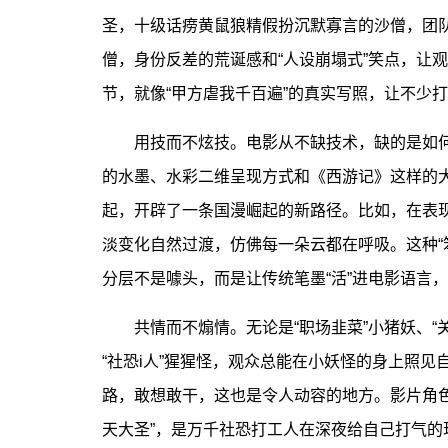
圣，十级话痨黄鼠狼精假扮沉默寡言的沙僧，团
僧，身份反差的荒诞感和“人设崩塌式”笑点，让
节，就像“甲方虐我千百遍”的真实写照，让不少打
用技而不炫技。电影从不缺技术，缺的是如何
的水墨、水彩二维呈现方式和《西游记》这样的大
起，开辟了一条国漫崛起的新路径。比如，在表
淡变化自然过渡，仿佛每一朵云都在呼吸。这种“
分层不是噱头，而是让传统笔墨“活”进电影语言
共情而不煽情。无论是“职场韭菜”小猪妖、“关
“社恐i人”猩猩怪，观众总能在小妖怪的身上照
路，敢想敢干，这也是令人动容的地方。影片角
天大圣”，是万千社恐打工人在深夜给自己打气的