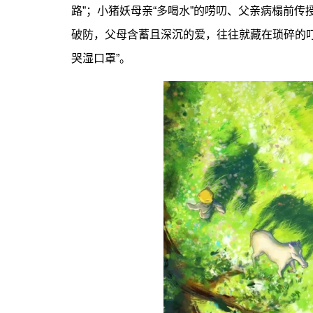
路”；小猪妖母亲“多喝水”的唠叨、父亲病榻前传
破防，父母含蓄且深沉的爱，往往就藏在琐碎的
哭湿口罩”。