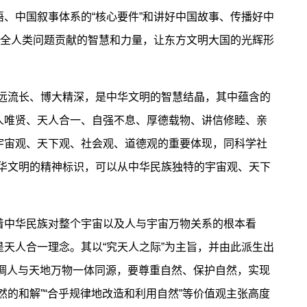
、中国叙事体系的“核心要件”和讲好中国故事、传播好中
决全人类问题贡献的智慧和力量，让东方文明大国的光辉形
流长、博大精深，是中华文明的智慧结晶，其中蕴含的
人唯贤、天人合一、自强不息、厚德载物、讲信修睦、亲
宇宙观、天下观、社会观、道德观的重要体现，同科学社
中华文明的精神标识，可以从中华民族独特的宇宙观、天下
中华民族对整个宇宙以及人与宇宙万物关系的根本看
天人合一理念。其以“究天人之际”为主旨，并由此派生出
，强调人与天地万物一体同源，要尊重自然、保护自然，实现
然的和解”“合乎规律地改造和利用自然”等价值观主张高度