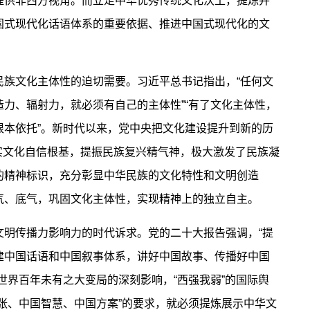
提供非西方视角。而立足中华优秀传统文化沃土，提炼并
国式现代化话语体系的重要依据、推进中国式现代化的文
文化主体性的迫切需要。习近平总书记指出，“任何文
力、辐射力，就必须有自己的主体性”“有了文化主体性，
根本依托”。新时代以来，党中央把文化建设提升到新的历
，夯实文化自信根基，提振民族复兴精气神，极大激发了民族凝
的精神标识，充分彰显中华民族的文化特性和文明创造
气、底气，巩固文化主体性，实现精神上的独立自主。
传播力影响力的时代诉求。党的二十大报告强调，“提
建中国话语和中国叙事体系，讲好中国故事、传播好中国
世界百年未有之大变局的深刻影响，“西强我弱”的国际舆
张、中国智慧、中国方案”的要求，就必须提炼展示中华文