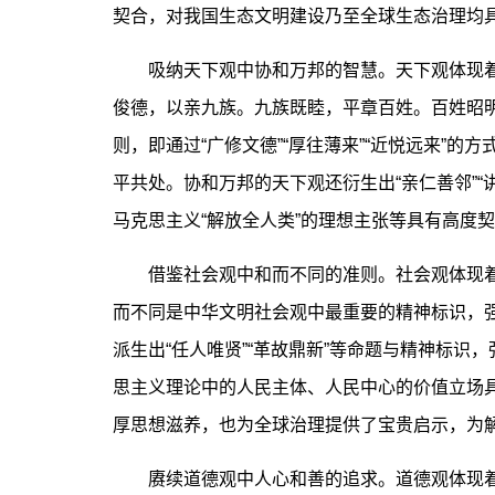
契合，对我国生态文明建设乃至全球生态治理均
吸纳天下观中协和万邦的智慧。天下观体现着中
俊德，以亲九族。九族既睦，平章百姓。百姓昭
则，即通过“广修文德”“厚往薄来”“近悦远来”
平共处。协和万邦的天下观还衍生出“亲仁善邻”“讲
马克思主义“解放全人类”的理想主张等具有高度
借鉴社会观中和而不同的准则。社会观体现着
而不同是中华文明社会观中最重要的精神标识，
派生出“任人唯贤”“革故鼎新”等命题与精神标
思主义理论中的人民主体、人民中心的价值立场
厚思想滋养，也为全球治理提供了宝贵启示，为
赓续道德观中人心和善的追求。道德观体现着