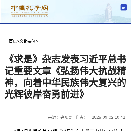
分中心建设
机构简介
文化要闻
信息公开
学术研究
传播普及
交流互鉴
机关党建
学术期刊
儒学名家
文献数据
首页
首页
>
文化要闻
>
《求是》杂志发表习近平总书
记重要文章《弘扬伟大抗战精
神，向着中华民族伟大复兴的
光辉彼岸奋勇前进》
来源：央视网
作者：
2025-09-02 10:42