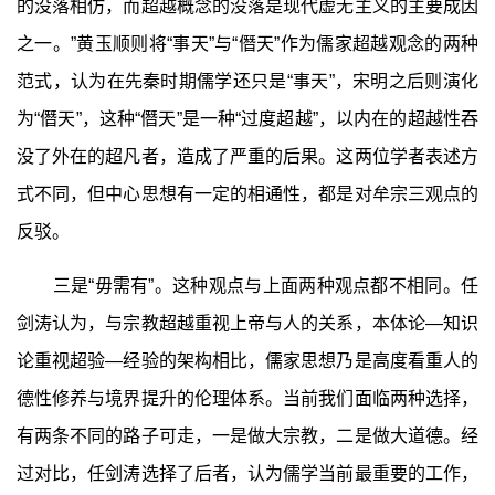
的没落相仿，而超越概念的没落是现代虚无主义的主要成因
之一。”黄玉顺则将“事天”与“僭天”作为儒家超越观念的两种
范式，认为在先秦时期儒学还只是“事天”，宋明之后则演化
为“僭天”，这种“僭天”是一种“过度超越”，以内在的超越性吞
没了外在的超凡者，造成了严重的后果。这两位学者表述方
式不同，但中心思想有一定的相通性，都是对牟宗三观点的
反驳。
三是“毋需有”。这种观点与上面两种观点都不相同。任
剑涛认为，与宗教超越重视上帝与人的关系，本体论—知识
论重视超验—经验的架构相比，儒家思想乃是高度看重人的
德性修养与境界提升的伦理体系。当前我们面临两种选择，
有两条不同的路子可走，一是做大宗教，二是做大道德。经
过对比，任剑涛选择了后者，认为儒学当前最重要的工作，