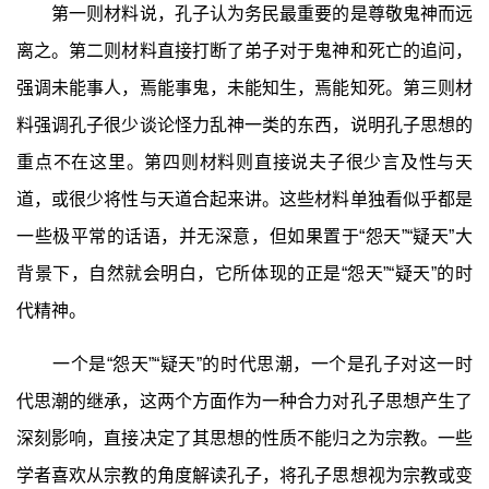
第一则材料说，孔子认为务民最重要的是尊敬鬼神而远
离之。第二则材料直接打断了弟子对于鬼神和死亡的追问，
强调未能事人，焉能事鬼，未能知生，焉能知死。第三则材
料强调孔子很少谈论怪力乱神一类的东西，说明孔子思想的
重点不在这里。第四则材料则直接说夫子很少言及性与天
道，或很少将性与天道合起来讲。这些材料单独看似乎都是
一些极平常的话语，并无深意，但如果置于“怨天”“疑天”大
背景下，自然就会明白，它所体现的正是“怨天”“疑天”的时
代精神。
一个是“怨天”“疑天”的时代思潮，一个是孔子对这一时
代思潮的继承，这两个方面作为一种合力对孔子思想产生了
深刻影响，直接决定了其思想的性质不能归之为宗教。一些
学者喜欢从宗教的角度解读孔子，将孔子思想视为宗教或变