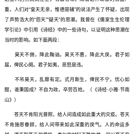
重，人们对“皇天无亲，惟德是辅”的说法产生了怀疑，出现
了声势浩大的“怨天”“疑天”的思潮。我曾在《儒家生生伦理
学引论》中引用《诗经》中的一些诗句，以证明这种思潮在
当时的影响。如下面两段：
昊天不佣，降此鞠讻。昊天不惠，降此大戾。君子如
届，俾民心阕。君子如夷，恶怒是违。
不吊昊天，乱靡有定。式月斯生，俾民不宁。忧心如
酲，谁秉国成？不自为政，卒劳百姓。（《诗经·小雅·节南
山》）
苍天不肯阳光普照，给人间造成如此重大的灾疫。苍天
不肯施恩眷顾，给人间带来如此深重的戾气。人的命运多