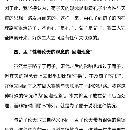
因于此，我坚持认为，荀子天的观念是顺着孔子少言性与天
道的思想一路发展而来的。这样一来，由孔子到荀子的内在
理路就很清楚了，不再孔子是孔子，荀子是荀子，将二人完
全隔离开来，好像二人之间没有任何关联似的。
四、孟子性善论天的观念的“回潮现象”
虽然孟子略早于荀子，宋代之后的影响也超过了荀子，
但其天的观念看上去似乎却比较“滞后”，不及荀子“先进”，
好像又回到了之前周人将德与天联系在一起的思路。我将这
种特殊的情况称为“回潮现象”。本文将孟子放在荀子后面处
理，而非按时间顺序排列，就是为了便于说明这种情况。
与荀子论天取其自然义不同，孟子论天带有很强的道德
色彩，这种意义的天可以说是德性之天。这种天首先表现在