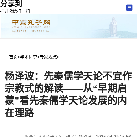
分享到
打开微信扫一扫
分中心建设
机构简介
文化要闻
信息公开
学术研究
传播普及
交流互鉴
机关党建
学术期刊
儒学名家
文献数据
首页
首页
>
学术研究
>
专家观点
>
杨泽波：先秦儒学天论不宜作
宗教式的解读——从“早期启
蒙”看先秦儒学天论发展的内
在理路
来源：《孔子研究》
作者：杨泽波
2025-04-29 15:56