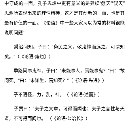
中守成的一面，孔子思想中更有意义的是延续“怨天”“疑天”
思潮所表现出来的理性精神，这才是其创新的一面，也是其
最有价值的一面。《论语》中一些大家习以为常的材料很能
说明问题：
樊迟问知。子曰：“务民之义，敬鬼神而远之，可谓知
矣。”（《论语·雍也》）
季路问事鬼神。子曰：“未能事人，焉能事鬼？”曰：“敢
问死。”曰：“未知生，焉知死？”（《论语·先进》）
子不语怪，力，乱，神。（《论语·述而》）
子贡曰：“夫子之文章，可得而闻也；夫子之言性与天
道，不可得而闻也。”（《论语·公冶长》）