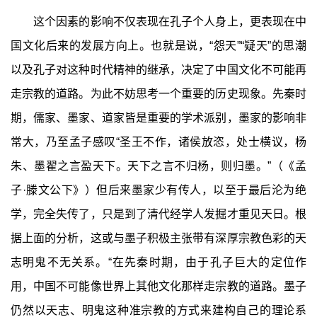
这个因素的影响不仅表现在孔子个人身上，更表现在中
国文化后来的发展方向上。也就是说，“怨天”“疑天”的思潮
以及孔子对这种时代精神的继承，决定了中国文化不可能再
走宗教的道路。为此不妨思考一个重要的历史现象。先秦时
期，儒家、墨家、道家皆是重要的学术派别，墨家的影响非
常大，乃至孟子感叹“圣王不作，诸侯放恣，处士横议，杨
朱、墨翟之言盈天下。天下之言不归杨，则归墨。”（《孟
子·滕文公下》）但后来墨家少有传人，以至于最后沦为绝
学，完全失传了，只是到了清代经学人发掘才重见天日。根
据上面的分析，这或与墨子积极主张带有深厚宗教色彩的天
志明鬼不无关系。“在先秦时期，由于孔子巨大的定位作
用，中国不可能像世界上其他文化那样走宗教的道路。墨子
仍然以天志、明鬼这种准宗教的方式来建构自己的理论系