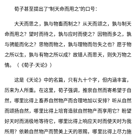
荀子甚至提出了“制天命而用之”的口号：
大天而思之，孰与物畜而制之？从天而颂之，孰与制天
命而用之？望时而待之，孰与应时而使之？因物而多之，孰
与骋能而化之？思物而物之，孰与理物而勿失之也？愿于物
之所以生，孰与有物之所以成？故错人而思天，则失万物之
情。（《荀子·天论》）
这是《天论》中的名篇，只有九十个字，但内涵丰富，
历来为人所重。在这里，荀子强调，推崇自然而寄希望于自
然，哪里比得上畜养自然物产而合理地加以安排？听从自然
而颂扬自然，哪里比得上培育造就自然物产而享用它？盼望
好天时而消极地等待它，哪里比得上响应天时而使天时为我
所用？依赖自然物产而赞美上天的恩赐，哪里比得上尽力施