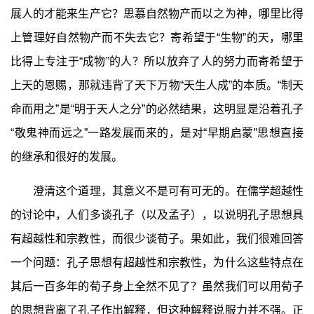
展人的才能来生产它？思慕自然物产而以之为神，哪里比得
上管理好自然物产而不失去它？寄希望于“生物”的天，哪里
比得上专注于“成物”的人？所以放弃了人的努力而寄希望于
上天的恩赐，那就违背了天下万物“天生人成”的本质。“制天
命而用之”是“明于天人之分”的必然结果，这明显是沿着孔子
“敬鬼神而远之”一路发展而来的，是对“早期启蒙”思想直接
的继承和很好的发展。
澄清这个道理，其意义不是可有可无的。在儒学超越性
的讨论中，人们多谈孔子（以及孟子），以说明孔子思想具
有超越性和宗教性，而很少谈荀子。果如此，我们很难回答
一个问题：孔子思想有超越性和宗教性，为什么这些特点在
其后一百多年的荀子身上全然不见了？虽然我们可以用荀子
的思想背离了孔子作出解释，但这种解释说服力并不强。正