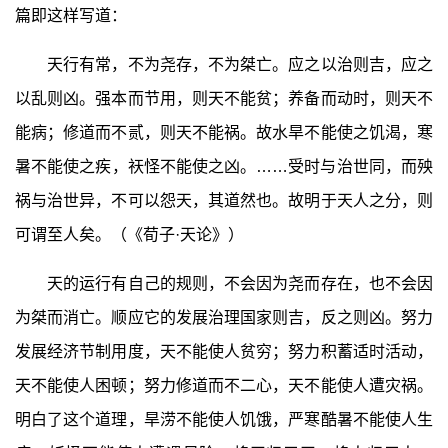
篇即这样写道：
天行有常，不为尧存，不为桀亡。应之以治则吉，应之
以乱则凶。强本而节用，则天不能贫；养备而动时，则天不
能病；修道而不贰，则天不能祸。故水旱不能使之饥渴，寒
暑不能使之疾，祆怪不能使之凶。……受时与治世同，而殃
祸与治世异，不可以怨天，其道然也。故明于天人之分，则
可谓至人矣。（《荀子·天论》）
天的运行有自己的规则，不会因为尧而存在，也不会因
为桀而消亡。顺应它的发展治理国家则吉，反之则凶。努力
发展经济节制用度，天不能使人贫穷；努力积蓄适时活动，
天不能使人困顿；努力修道而不二心，天不能使人遭灾祸。
明白了这个道理，旱涝不能使人饥饿，严寒酷暑不能使人生