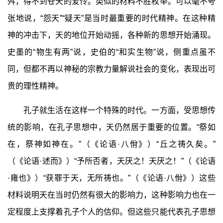
舛，得不到苍天的爱怜。类似的材料不胜枚举。可以毫不夸
张地说，“怨天”“疑天”是当时最重要的时代精神。在这种精
神的冲击下，天的地位开始动摇，各种新的思想开始涌现。
史墨的“物生有两”说，史伯的“和实生物”说，侧重点虽不
同，但都不再以神秘的宗教力量解说社会的变化，表现出可
贵的理性精神。
孔子就生活在这样一个特殊的时代。一方面，受思想传
统的影响，在孔子思想中，天仍然居于重要的位置。“祭如
在，祭神如神在。”（《论语·八佾》）“丘之祷久矣。”
（《论语·述而》）“予所否者，天厌之！天厌之！”（《论语
·雍也》）“获罪于天，无所祷也。”（《论语·八佾》）这些
材料说明天在当时仍然有很大的影响力，这种影响力也在一
定程度上支撑着孔子个人的信仰。但这些只能代表孔子思想