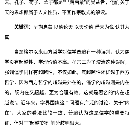
去。孔子、荀子、孟子都是“早期启蒙”的受益者，他们关于
天的思想都属于人文性质，不宜作宗教式的解读。
关键词：
早期启蒙 以德论天 以天论德 借天为说 认其为
真
自黑格尔以来西方哲学对儒学普遍有一种误判，认为儒
学没有超越性，学理价值不高。牟宗三为了澄清这种误解，
强调儒学同样有超越性，不仅如此，其超越性还优越于西方
哲学，因为西方哲学的超越是外在的，儒学的超越则是内在
的，既内在又超越，更为合理有效。这就是著名的“内在超
越说”。近年来，学界围绕这个问题有广泛的讨论。关于“内
在”，大家的看法比较一致，普遍认为这是儒学的重要特
征，但对于“超越”的理解分歧则很大。