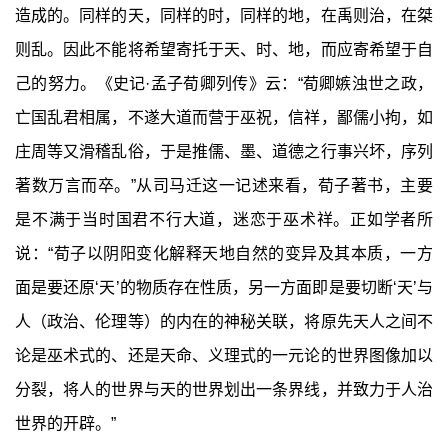
造成的。同样的天，同样的时，同样的地，在禹则治，在桀
则乱。因此不能将希望寄托于天、时、地，而应寄希望于自
己的努力。《史记·孟子荀卿列传》云：“荀卿嫉浊世之政，
亡国乱君相属，不遂大道而营于巫祝，信祥，鄙儒小拘，如
庄周等又滑稽乱俗，于是推儒、墨、道德之行事兴坏，序列
著数万言而卒。”从司马迁这一记述来看，荀子著书，主要
是不满于当时国君不行大道，迷恋于巫术祥。正如学者所
说：“荀子以阴阳变化解释天地自然的变异及其本质，一方
面是要还原‘天’的物质存在性质，另一方面即是要切断‘天’与
人（政治、伦理等）的内在的神秘关联，将原先天人之间不
论是巫术式的、还是天命、义理式的一元论的世界图像加以
分裂，将人的世界与天的世界划出一条界线，并致力于人治
世界的开辟。”