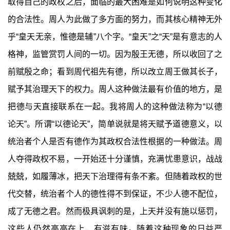
取得自己的政权之后，面临的最大困难是如何说明这种变化
的合法性。周人为此做了多方面的努力，而其核心精神无外
乎“皇天无亲，惟德是辅”八个字。“皇天”之“天”是有意志的人
格神，监管赏罚人间的一切。因为殷王无德，所以收回了之
前赋殷之命；看到周代祖先有德，所以改立周王做其长子，
赋予其治理天下的权力。周人这种做法最有价值的地方，是
把德与天直接联系在一起。我将周人的这种做法称为“以德
论天”。所谓“以德论天”，简单说就是将天赋予道德意义，以
统治者个人是否有德作为其政权合法性根据的一种做法。周
人夺得政权不易，一开始还十分谨慎，充满忧患意识，战战
兢兢，如履薄冰，把天下治理得有条不紊。但随着政权的世
代交替，统治者个人的德性得不到保证，不少人德不配位，
成了无德之君。然而极具讽刺的是，上天并没有施以惩罚，
这些人仍然高高在上，有滋有味。随着这种现象的日益严