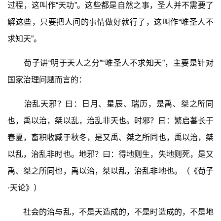
过程，这叫作“天功”。这些都是自然之事，圣人并不需要了
解这些，只要把人间的事情做好就行了，这叫作“唯圣人不
求知天”。
荀子讲“明于天人之分”“唯圣人不求知天”，主要是针对
国家治理问题而言的：
治乱天邪？曰：日月、星辰、瑞历，是禹、桀之所同
也，禹以治，桀以乱，治乱非天也。时邪？曰：繁启蕃长于
春夏，畜积收臧于秋冬，是又禹、桀之所同也，禹以治，桀
以乱，治乱非时也。地邪？曰：得地则生，失地则死，是又
禹、桀之所同也，禹以治，桀以乱，治乱非地也。（《荀子
·天论》）
社会的治与乱，不是天造成的，不是时造成的，不是地