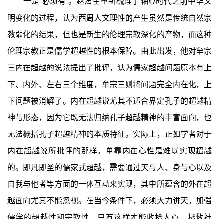
一是“必须有”。赵法生重新梳理了轴心时代之前中华文
明变化的过程，认为西周人文理性的产生虽然是传统自然宗
教弱化的结果，但也是新生的伦理宗教深化的产物，而这种
伦理宗教正是儒学超越性的根本保障。由此出发，他对牟宗
三内在超越的说法提出了批评，认为儒家超越问题原本有上
下、内外、左右三个维度，牟宗三则将问题完全内在化，上
下问题被消解了。内在超越说尤其不适合界定孔子的超越精
神与形态，因为它既无法归纳孔子超越精神的丰富面向，也
无法概括孔子超越精神的本质特征。实际上，正如学者对于
内在超越说所批评的那样，单靠内在心性是难以实现超越
的。即凡即圣的儒家式超越，需要通过天与人、身与心以及
自我与他者等方面的一体互动来实现，其中所蕴含的外在超
越面向尤其不能忽视。在当今条件下，必须大力讲天，加强
儒学的超越性和宗教性，只有这样才能收拾人心，拯救社