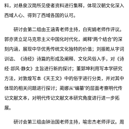
料，对悬泉汉简所见使者资料进行集释，体现汉朝文化深入
西域人心、得到了西域各国的认可。
研讨会第二组由王涵青老师主持，白宪娟老师作评议。
郭亦贤立足马克思主义中国化时代化，阐释“两个结合”的深
刻内涵，展现中华优秀传统文化独特的价值；刘振乾从字词
训诂、《诗经》诗篇的形成及阐释、文化风俗入手，对《诗
经·邶风·静女》主旨进行新的探讨；董郅坤利用写本学研究
方法，对敦煌写本《天王文》中的俗字进行分类，并对其中
体现的相关问题进行探讨；蔺娜从“编纂”的层面考察明代传
记文献文本，对明代传记文献文本研究角度进行进一步拓
展。
研讨会第三组由钟治国老师主持，喻忠杰老师评议。周