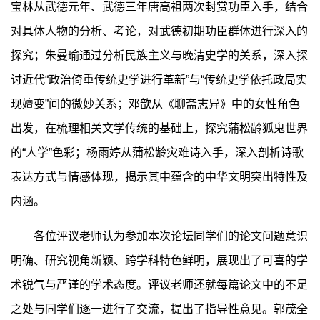
宝林从武德元年、武德三年唐高祖两次封赏功臣入手，结合
对具体人物的分析、考论，对武德初期功臣群体进行深入的
探究；朱曼瑜通过分析民族主义与晚清史学的关系，深入探
讨近代“政治倚重传统史学进行革新”与“传统史学依托政局实
现嬗变”间的微妙关系；邓歆从《聊斋志异》中的女性角色
出发，在梳理相关文学传统的基础上，探究蒲松龄狐鬼世界
的“人学”色彩；杨雨婷从蒲松龄灾难诗入手，深入剖析诗歌
表达方式与情感体现，揭示其中蕴含的中华文明突出特性及
内涵。
各位评议老师认为参加本次论坛同学们的论文问题意识
明确、研究视角新颖、跨学科特色鲜明，展现出了可喜的学
术锐气与严谨的学术态度。评议老师还就每篇论文中的不足
之处与同学们逐一进行了交流，提出了指导性意见。郭茂全