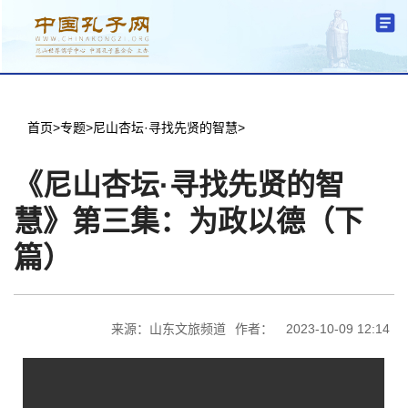
分中心建设
机构简介
文化要闻
信息公开
学术研究
传播普及
交流互鉴
机关党建
学术期刊
儒学名家
文献数据
首页
首页
>
专题
>
尼山杏坛·寻找先贤的智慧
>
《尼山杏坛·寻找先贤的智
慧》第三集：为政以德（下
篇）
来源：山东文旅频道
作者：
2023-10-09 12:14