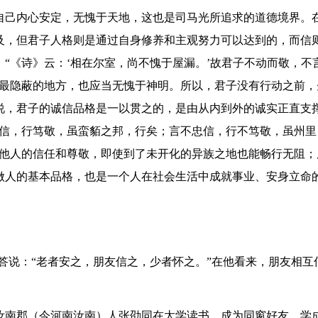
自己内心安定，无愧于天地，这也是司马光所追求的道德境界。
及，但君子人格则是通过自身修养和主观努力可以达到的，而信
“《诗》云：‘相在尔室，尚不愧于屋漏。’故君子不动而敬，不
里最隐蔽的地方，也应当无愧于神明。所以，君子没有行动之前，
说，君子的诚信品格是一以贯之的，是由从内到外的诚实正直支
忠信，行笃敬，虽蛮貊之邦，行矣；言不忠信，行不笃敬，虽州里
得他人的信任和尊敬，即使到了未开化的异族之地也能畅行无阻；
做人的基本品格，也是一个人在社会生活中成就事业、安身立命
答说：“老者安之，朋友信之，少者怀之。”在他看来，朋友相互
汝南郡（今河南汝南）人张劭同在太学读书，成为同窗好友。学