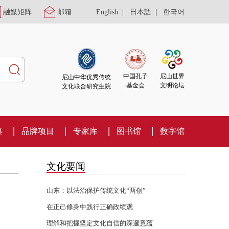
|
|
融媒矩阵
邮箱
English
日本語
한국어
尼山世界
中国孔子
尼山中华优秀传统
文明论坛
基金会
文化联合研究生院
集
品牌项目
专家库
图书馆
数字馆
文化要闻
山东：以法治保护传统文化“两创”
在正己修身中践行正确政绩观
理解和把握坚定文化自信的深邃意蕴