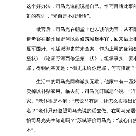
这个好办法，司马光逞能说是自己。恰巧目睹此事的
刻的教训，“光自是不敢谩语”。
做官后，司马光在朝堂上也以诚信为宝，从不
遣考察在麟州屈野河以西修筑城堡事宜，回来后上
夏军围歼。朝廷派御史前来查案，作为上司的庞籍
堡状》《论屈野河西修堡第二状》，坦承事实，要
罪，得到的答复是：“御史未给你定罪，何言降谪？
生活中的司马光同样诚实无欺，他家中有一匹
卖掉以补贴家用。临去前，司马光叮嘱老仆说：“
家。”老仆很是不解：“您说马有病，还怎么卖得出
名？”老仆只好遵照司马光说的话去做。在司马光居
怕司马光先生知道吗？”苏轼评价司马光：“诚心自
本”。