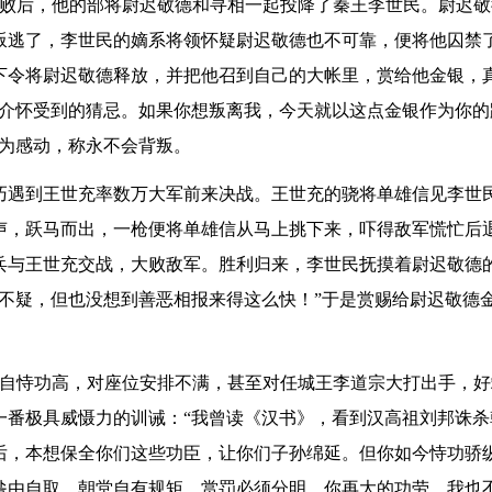
兵败后，他的部将尉迟敬德和寻相一起投降了秦王李世民。尉迟敬
叛逃了，李世民的嫡系将领怀疑尉迟敬德也不可靠，便将他囚禁
下令将尉迟敬德释放，并把他召到自己的大帐里，赏给他金银，
要介怀受到的猜忌。如果你想叛离我，今天就以这点金银作为你的
大为感动，称永不会背叛。
巧遇到王世充率数万大军前来决战。王世充的骁将单雄信见李世
声，跃马而出，一枪便将单雄信从马上挑下来，吓得敌军慌忙后
兵与王世充交战，大败敌军。胜利归来，李世民抚摸着尉迟敬德
不疑，但也没想到善恶相报来得这么快！”于是赏赐给尉迟敬德
德自恃功高，对座位安排不满，甚至对任城王李道宗大打出手，好
一番极具威慑力的训诫：“我曾读《汉书》，看到汉高祖刘邦诛杀
后，本想保全你们这些功臣，让你们子孙绵延。但你如今恃功骄
咎由自取。朝堂自有规矩，赏罚必须分明。你再大的功劳，我也