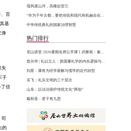
儒风渡山河，高楼起贺兰
一、言
“作为千年古都，要把传统和现代有机融合在一起”
，其基
中华传统典礼的国家治理智慧
安身
热门排行
尼山讲堂·2026暑期名师公开课丨武黎嵩：秦汉书生的千年君子精神
曾兴华 | 礼以立人：曾国藩礼学的内在逻辑与当代回响
果失
刘星：康有为经学新解与儒学的近代转型
车子
吴飞：礼乐文明的三个层次
释了信
山东：以法治保护传统文化“两创”
戴和圣：君子有九思
，司
出的