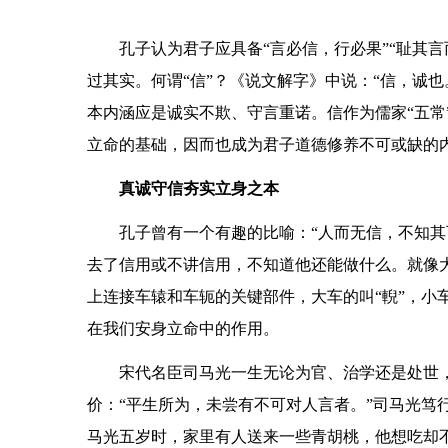
孔子认为君子应具备“言必信，行必果”“耻其
过其实。何谓“信”？《说文解字》中说：“信，诚也
本内涵应是诚实不欺、守言重诺。信作为儒家“五常
立命的基础，因而也成为君子道德修养不可或缺的
真诚守信夯实立身之本
孔子曾有一个有趣的比喻：“人而无信，不知其
去了信用或不讲信用，不知道他还能做什么。就像
上连接车辕和车轭的关键部件，大车的叫“輗”，小
在我们安身立命中的作用。
宋代名臣司马光一生无论为官、治学还是处世，
价：“平生所为，未尝有不可对人言者。”司马光笃
马光五岁时，家里有人送来一些青胡桃，他想吃却