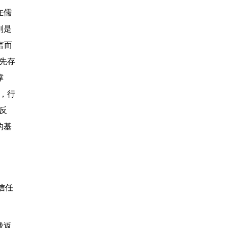
在儒
则是
言而
先存
撑
，行
反
的基
信任
成返