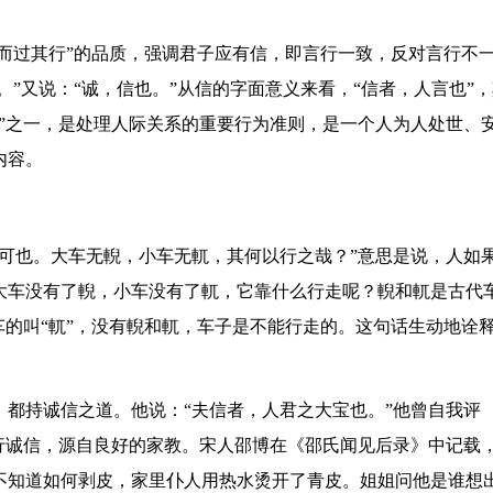
言而过其行”的品质，强调君子应有信，即言行一致，反对言行不
。”又说：“诚，信也。”从信的字面意义来看，“信者，人言也”
”之一，是处理人际关系的重要行为准则，是一个人为人处世、
内容。
可也。大车无輗，小车无軏，其何以行之哉？”意思是说，人如
大车没有了輗，小车没有了軏，它靠什么行走呢？輗和軏是古代
车的叫“軏”，没有輗和軏，车子是不能行走的。这句话生动地诠
都持诚信之道。他说：“夫信者，人君之大宝也。”他曾自我评
行诚信，源自良好的家教。宋人邵博在《邵氏闻见后录》中记载
不知道如何剥皮，家里仆人用热水烫开了青皮。姐姐问他是谁想