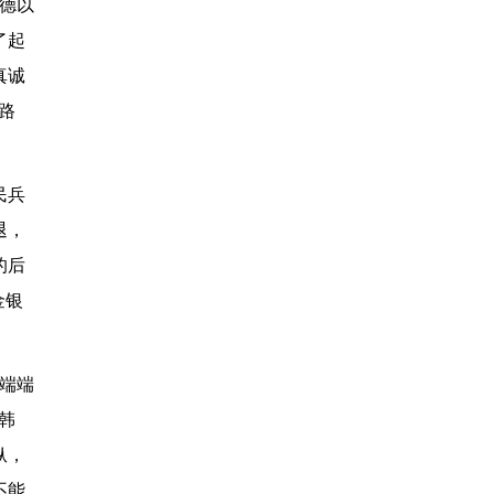
德以
了起
真诚
路
民兵
退，
的后
金银
端端
韩
纵，
不能