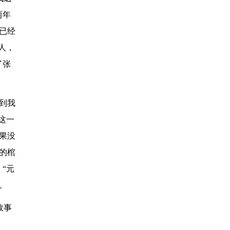
两年
已经
人，
了张
到我
这一
果没
的棺
“元
。
故事