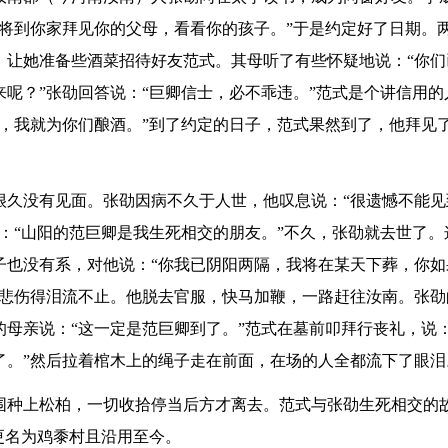
将到你家拜见你的父母，看看你的孩子。”于是约定好了日期。
，让她准备些酒菜招待好友范式。其母听了有些怀疑地说：“你们
呢？”张劭回答说：“巨卿信士，必不乖违。”范式是个讲信用的
，我就为你们酿酒。”到了约定的日子，范式果然到了，他拜见
很久没有见面。张劭因病不久于人世，他叹息说：“很遗憾不能见
：“山阳的范巨卿是我生死相交的朋友。”不久，张劭就去世了。
子也没有系，对他说：“你我已阴阳两隔，我将在某天下葬，你如
，悲伤得泪流不止。他脱去官服，快马加鞭，一路赶往汝南。张劭
母亲说：“这一定是范巨卿到了。”范式在墓前叩拜行丧礼，说：
了。”然后拉着棺木上的绳子走在前面，在场的人全都流下了眼泪
围种上松柏，一切收拾停当后方才离去。范式与张劭生死相交的
更名为鸡黍村且沿用至今。