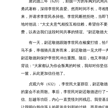
唐武德三年（620），割据一方的军阀刘武周
勇武著称，深得李世民喜爱。然而时间不长，寻相
来，并请求李世民杀掉他。李世民断然拒绝，当即
地对他说：“大丈夫意气相投互相信赖，希望你不
费，以表达我们这段时间共事的情谊。”尉迟敬德
有一天，尉迟敬德跟随李世民在榆窠打猎，恰
马不多，率领骑兵直奔而来，尉迟敬德一见大呼一
尉迟敬德则保护李世民冲出重围。随后，他又率骑
背说：“大家都认为你会叛离的时候，我却对你坚信
一箧，从此更加信任他了。
贞观六年（632），李世民大宴群臣，尉迟敬
的宴会不欢而散。事后，李世民对尉迟敬德进行了
信、彭越等功臣，内心一直责怪刘邦残忍。我登基
让我明白韩信等人的死并非刘邦的过错，而是他们