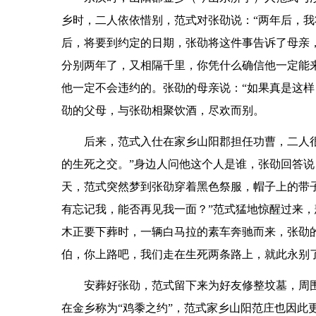
乡时，二人依依惜别，范式对张劭说：“两年后，我
后，将要到约定的日期，张劭将这件事告诉了母亲
分别两年了，又相隔千里，你凭什么确信他一定能来
他一定不会违约的。张劭的母亲说：“如果真是这样
劭的父母，与张劭相聚饮酒，尽欢而别。
后来，范式入仕在家乡山阳郡担任功曹，二人
的生死之交。”身边人问他这个人是谁，张劭回答说
天，范式突然梦到张劭穿着黑色祭服，帽子上的带
有忘记我，能否再见我一面？”范式猛地惊醒过来
木正要下葬时，一辆白马拉的素车奔驰而来，张劭的
伯，你上路吧，我们走在生死两条路上，就此永别
安葬好张劭，范式留下来为好友修整坟墓，周
在金乡称为“鸡黍之约”，范式家乡山阳范庄也因此