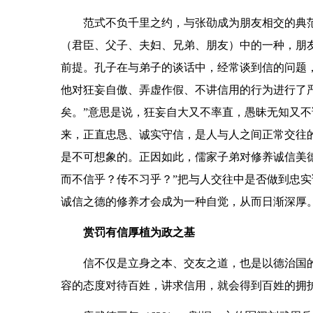
范式不负千里之约，与张劭成为朋友相交的典
（君臣、父子、夫妇、兄弟、朋友）中的一种，朋
前提。孔子在与弟子的谈话中，经常谈到信的问题，提
他对狂妄自傲、弄虚作假、不讲信用的行为进行了
矣。”意思是说，狂妄自大又不率直，愚昧无知又
来，正直忠恳、诚实守信，是人与人之间正常交往
是不可想象的。正因如此，儒家子弟对修养诚信美
而不信乎？传不习乎？”把与人交往中是否做到忠
诚信之德的修养才会成为一种自觉，从而日渐深厚
赏罚有信厚植为政之基
信不仅是立身之本、交友之道，也是以德治国的
容的态度对待百姓，讲求信用，就会得到百姓的拥