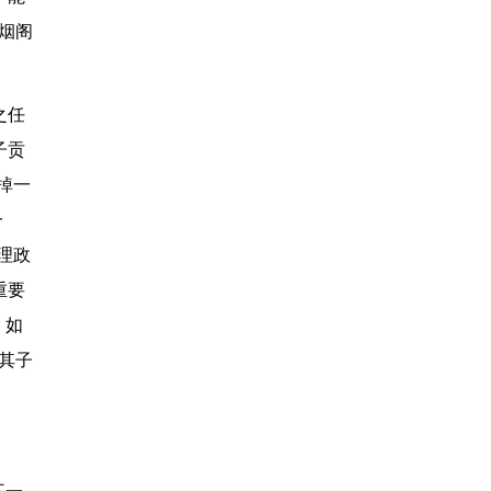
烟阁
之任
子贡
掉一
一
理政
重要
，如
其子