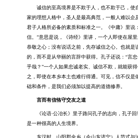
诚信的至高境界是不欺于人，也不欺于己，使
家的理想人格中，圣人是最高典范，一般人难以企
君子人格所必备的素质和标准之一。《中庸》里说：
信。”意思是说，《诗经》里讲，一个人即使在屋
恭敬之心；没有说话之前，先存诚信之心。也就是
的，而不是从华丽的言辞中获得。孔子还说：“言
乎哉？”一个人如果忠诚老实、诚信不欺，就能获
之，即使在本乡本土也难行得通。可见，信不仅是
础和条件，是我们必须加以提高的道德修养。
言而有信恪守交友之道
《论语·公冶长》里子路问孔子的志向，孔子回
是一种很高的人生境界。
东汉时，山阳郡金乡（今山东济宁）人范式与