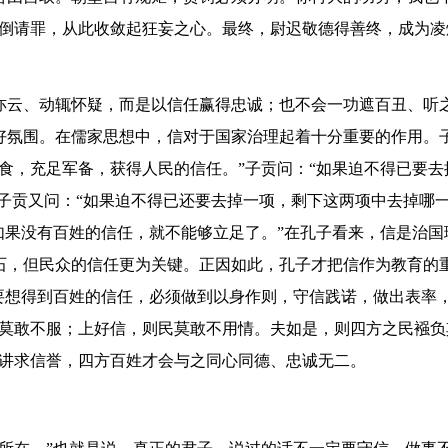
跪倒请罪，从此收敛起狂妄之心。最终，尉迟敬德得善终，成为凌
亦云、动辄怀疑，而是以信任赢得忠诚；也不会一功遮百丑、听
好氛围。在儒家思想中，信对于国家治理起着十分重要的作用。
食，充足军备，获得人民的信任。”子贡问：“如果迫不得已要去
”子贡又问：“如果迫不得已还要去掉一项，剩下这两项中去掉哪
如果没有百姓的信任，就不能够立足了。”在孔子看来，信是治国
石，但民众的信任更为关键。正因如此，孔子才把信作为教育的
要想得到百姓的信任，必须做到以身作则，守信践诺，做出表率
民莫敢不服；上好信，则民莫敢不用情。夫如是，则四方之民襁负
，讲求信誉，四方百姓才会与之同心同德、忠诚无二。