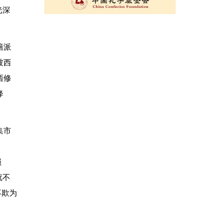
光深
籍派
被西
西修
降
集市
损
就不
不欺为