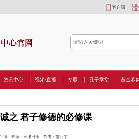
客户端
学中心官网
资讯中心
视频·直播
专题
孔子学堂
基金募
诚之 君子修德的必修课
2:10
来源：天津日报
作者：范丽荣