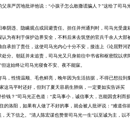
父亲严厉地批评他说：“小孩子怎么敢撒谎骗人？”这给了司马
阳奉阴违、隐瞒观点或回避责任。担任并州通判时，司马光受庞
报认为有利于保护边界安全，不料后来去筑堡的官兵千余人大部
独自承担了责任，这使司马光内心十分不安，接连上《论屈野河
求处分。朝廷并未追责，司马光又只身前往中书省和枢密院以求
”但这始终让司马光寝食不安、夜不能寐。
好马，性情温顺、毛色鲜亮，晚年因为生活拮据，不得已想拉到
咱家这马平时还好，但到了夏天容易生肺病，一定要如实告诉买
好价钱？”司马光正色道：“卖马事小，诚信事大，岂能因贪利而
住的洛阳，如果有人做了不好的事，就会被人批评说：“难道你
然，天下信之。”清人陈宏谋也赞誉司马光一生“以至诚为主，以