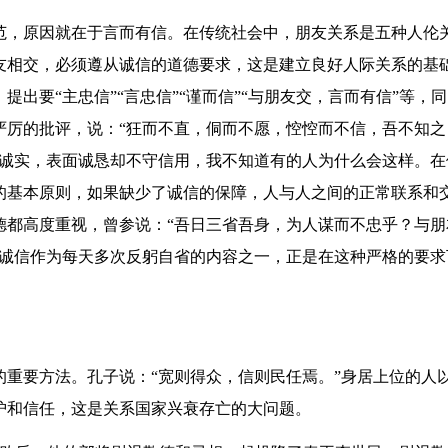
范，原因就在于言而有信。在传统社会中，朋友关系是五种人伦
友相交，必须遵从诚信的道德要求，这是建立良好人际关系的基
出要“主忠信”“言忠信”“谨而信”“与朋友交，言而有信”等，
严厉的批评，说：“狂而不直，侗而不愿，悾悾而不信，吾不知之
不诚实，表面诚恳却不守信用，我不知道有的人为什么会这样。在
的基本原则，如果缺少了诚信的保障，人与人之间的正常联系和
德都高度重视，曾参说：“吾日三省吾身，为人谋而不忠乎？与朋
实诚信作为每天多次反躬自省的内容之一，正是在这种严格的要求
。
重要方法。孔子说：“宽则得众，信则民任焉。”身居上位的人
护和信任，这是关系国家兴衰存亡的大问题。