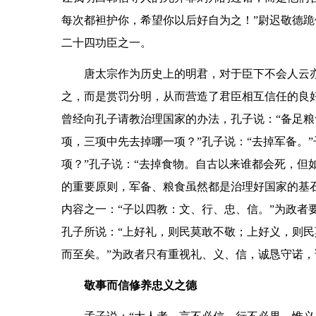
每次都袒护你，希望你以后好自为之！”尉迟敬德
二十四功臣之一。
唐太宗作为历史上的明君，对于臣下不会人云
之，而是赏罚分明，从而营造了君臣相互信任的良
曾经向孔子请教治理国家的办法，孔子说：“备足粮
项，三项中先去掉哪一项？”孔子说：“去掉军备。
项？”孔子说：“去掉食物。自古以来谁都会死，但
的重要原则，军备、粮食虽然都是治理好国家的基
内容之一：“子以四教：文、行、忠、信。”为政者
孔子所说：“上好礼，则民莫敢不敬；上好义，则
而至矣。”为政者只有重视礼、义、信，诚恳守诺
敬事而信修养忠义之德