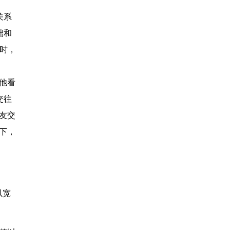
关系
础和
同时，
他看
交往
友交
下，
以宽