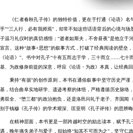
《仁者春秋孔子传》的独特价值，更在于打通《论语》名句
乎”“三人行，必有我师焉”，却常不知这些话语背后的心境与
子温习礼仪时的真切感悟；“逝者如斯夫，不舍昼夜”是他立于
宣言。这种“故事+思想”的叙事方式，打破了经典阅读的壁垒
《论语》”。书中对孔子“十有五而志于学，三十而立……七十
基、为政修身前提的深意，呼应《论语・为政》本真，让经典回
秉持“有据”的创作原则，本书在通俗叙事中坚守历史严
基，结合曲阜实地研学、遗迹考察的体悟，严格遵循历史脉络
勇双全、“堕三都”的政治抱负，还是洛邑问礼于老子、齐国闻
别于钱穆《孔子传》的学术艰深、匡亚明《孔子评传》的思辨晦
在精神层面，本书更是一部跨越时空的励志读本，赋予孔
遇，晚年痛失弟子与爱子，却始终“知其不可而为之”，坚守仁