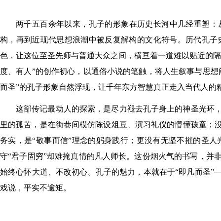
图书馆
数字馆
两千五百余年以来，孔子的形象在历史长河中几经重塑：从
构，再到近现代思想浪潮中被反复解构的文化符号。历代孔子
色，让这位至圣先师与普通大众之间，横亘着一道难以贴近的隔
度、有人”的创作初心，以通俗小说的笔触，将人生叙事与思想
而圣”的孔子形象自然浮现，让千年东方智慧真正走入当代人的
这部传记最动人的探索，是尽力褪去孔子身上的神圣光环
里的孤苦，是在街巷间模仿陈设俎豆、演习礼仪的懵懂孩童；
务实，是“敬事而信”理念的躬身践行；更没有无坚不摧的圣
守“君子固穷”却难掩真情的凡人师长。这份烟火气的书写，并
始终心怀大道、不改初心。孔子的魅力，本就在于“即凡而圣”
戏说，平实不逾矩。