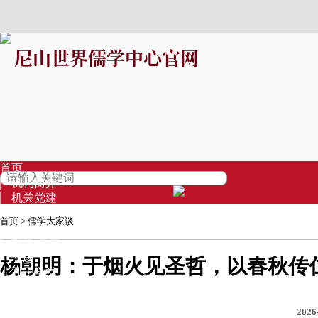
尼山世界儒学中心官网
首页
机构简介
机关党建
信息公开
首页
>
儒学大家谈
资讯中心
视频·直播
专题
杨朝明：于烟火见圣哲，以春秋传
孔子学堂
基金募集
品牌项目
2026
专家库