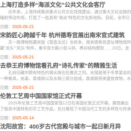
上海打造多样“海派文化”公共文化会客厅
近年来，上海持续推进重点公共文化场馆建设，通过重大文化设施的
辐射带动作用，打造了一批具有“海派”特色的文化新地标。目前，全市已
形成徐汇“艺术西岸”、长宁“舞蹈艺术会客厅”、黄浦“艺术外滩”等各具特...
日期：
2025-05-21
宋韵匠心跨越千年 杭州德寿宫展出南宋官式建筑
天一阁博物院藏宋版《营造法式》合校本，南宋德寿宫遗址博物馆所
藏“龙头”“凤头”构件，重华宫大殿小型斗拱、榫卯结构模型……20日，走
进浙江杭州德寿宫，近百件南宋官式建筑文物与模型集中亮相，呈现一场
日期：
2025-05-21
跨越...
去恭王府博物馆看孔府“诗礼传家”的精雅生活
孔府旧藏中颇有特色的锡水囤也在展览之列。水囤是用于冬季宴会的
一种餐具，由盖、盘或碗以及水锅三部分组成。盘或碗用来盛放食物，水
锅用来盛放热水，让菜肴保持适宜温度。展出的五件锡水囤风格造型各
日期：
2025-05-21
异，有仿青...
伦敦工艺周中国国家馆正式开幕
2025年伦敦工艺周中国国家馆12日在英国伦敦正式开幕。展馆展出
了极具中国特色的手工艺作品，充分展现了中国当代工艺的多样性与传承
力。
日期：
2025-05-14
沈阳故宫：400岁古代宫殿与城市一起日新月异