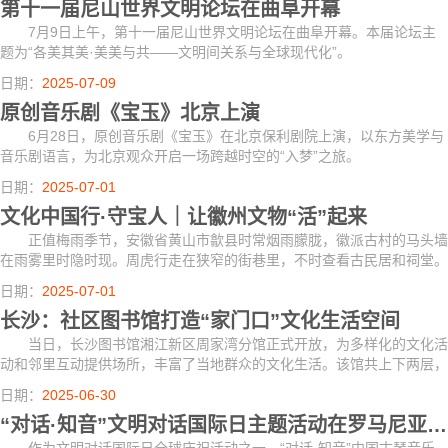
第十一届尼山世界文明论坛在曲阜开幕
7月9日上午，第十一届尼山世界文明论坛在曲阜开幕。本届论坛主
题为“各美其美·美美与共——文明间关系与全球现代化”。
日期：
2025-07-09
原创音乐剧《宝玉》北京上演
6月28日，原创音乐剧《宝玉》在北京保利剧院上演，以东方美学与
音乐剧语言，为北京观众开启一场跨越时空的“入梦”之旅。
日期：
2025-07-01
文化中国行·守宝人｜让徽州文物“活”起来
正值梅雨季节，安徽省黄山市歙县时常烟雨朦胧，徽派古村的马头墙
在雨雾里时隐时现。周虎行走在狭窄的街巷里，不时查看古民居和祠堂。
“梅雨季节对文物保护工作是个巨大的挑战，我们徽派建筑屋顶是小瓦，
日期：
2025-07-01
下大雨容...
长沙：社区图书馆打造“家门口”文化生活空间
当日，长沙图书馆湘江新区周家湾分馆正式开放，为多样化的文化活
动和邻里互动提供场所，丰富了当地群众的文化生活。该馆共上下两层，
一楼设有综合借阅区、休闲阅读区，二楼设有展览空间、活动空间等功能
日期：
2025-06-30
配套区域...
“对话·知音”文明对话国际日主题活动在罗马尼亚举行