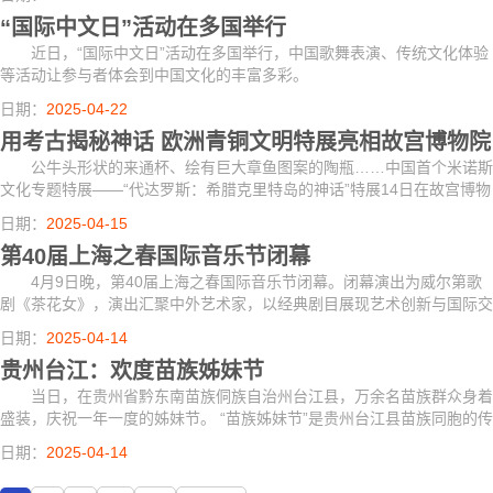
“国际中文日”活动在多国举行
近日，“国际中文日”活动在多国举行，中国歌舞表演、传统文化体验
等活动让参与者体会到中国文化的丰富多彩。
日期：
2025-04-22
用考古揭秘神话 欧洲青铜文明特展亮相故宫博物院
公牛头形状的来通杯、绘有巨大章鱼图案的陶瓶……中国首个米诺斯
文化专题特展——“代达罗斯：希腊克里特岛的神话”特展14日在故宫博物
院开幕，汇集了希腊伊拉克利翁考古博物馆珍藏的172件(套)珍贵文物及1
日期：
2025-04-15
件现代...
第40届上海之春国际音乐节闭幕
4月9日晚，第40届上海之春国际音乐节闭幕。闭幕演出为威尔第歌
剧《茶花女》，演出汇聚中外艺术家，以经典剧目展现艺术创新与国际交
流。
日期：
2025-04-14
贵州台江：欢度苗族姊妹节
当日，在贵州省黔东南苗族侗族自治州台江县，万余名苗族群众身着
盛装，庆祝一年一度的姊妹节。 “苗族姊妹节”是贵州台江县苗族同胞的传
统节日，2006年被列入第一批国家级非物质文化遗产名录。
日期：
2025-04-14