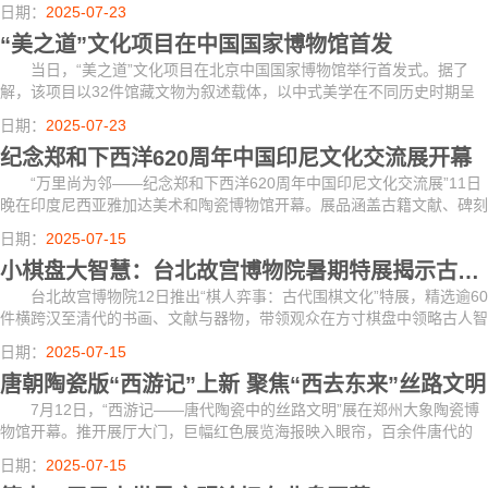
艺。
日期：
2025-07-23
“美之道”文化项目在中国国家博物馆首发
当日，“美之道”文化项目在北京中国国家博物馆举行首发式。据了
解，该项目以32件馆藏文物为叙述载体，以中式美学在不同历史时期呈
现出的鲜明时代特征为叙事脉络，通过线下“美之道”导览路径与“线上小
日期：
2025-07-23
程序交互...
纪念郑和下西洋620周年中国印尼文化交流展开幕
“万里尚为邻——纪念郑和下西洋620周年中国印尼文化交流展”11日
晚在印度尼西亚雅加达美术和陶瓷博物馆开幕。展品涵盖古籍文献、碑刻
拓片、造船工具、航海图卷、海捞瓷器、影像资料等，系统呈现郑和下西
日期：
2025-07-15
洋的宏大...
小棋盘大智慧：台北故宫博物院暑期特展揭示古代围棋文化魅力
台北故宫博物院12日推出“棋人弈事：古代围棋文化”特展，精选逾60
件横跨汉至清代的书画、文献与器物，带领观众在方寸棋盘中领略古人智
慧。
日期：
2025-07-15
唐朝陶瓷版“西游记”上新 聚焦“西去东来”丝路文明
7月12日，“西游记——唐代陶瓷中的丝路文明”展在郑州大象陶瓷博
物馆开幕。推开展厅大门，巨幅红色展览海报映入眼帘，百余件唐代的
陶、瓷器展品带领观众重返大唐丝路的辉煌历史。
日期：
2025-07-15