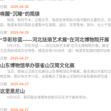
日期：
2025-04-30
唤醒“沉睡”的简牍
简牍，取材竹木、记载文字，是纸张发明前中国书籍的主要形式。目
前，我国发现的简牍主要集中在湖南、湖北、甘肃等地，其中，出土于我
国南方地区的简牍含水率极高，脱水加固、文字信息提取是饱水简牍修护
日期：
2025-04-29
的两大难点。
“华彩珍蓝——河北珐琅艺术展”在河北博物院开展
4月24日，“华彩珍蓝——河北珐琅艺术展”在河北博物院开展。展览
立足燕赵地域文化特色，精选全省190余件（套）明清至民国时期的珐琅
文物珍品与当代艺术精品，将持续至7月27日。
日期：
2025-04-27
山东博物馆举办银雀山汉简文化展
当日，银雀山汉简文化展在山东博物馆拉开帷幕。展览通过丰富的文
物实物、图片和文字介绍，全面展示了银雀山汉简的内容和最新研究成
果。
日期：
2025-04-27
这里是尼山
4月25日，第四届全球媒体创新论坛在济宁曲阜举办。
日期：
2025-04-27