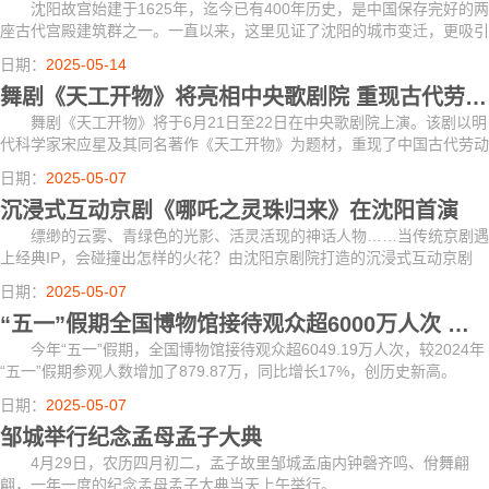
沈阳故宫始建于1625年，迄今已有400年历史，是中国保存完好的两
座古代宫殿建筑群之一。一直以来，这里见证了沈阳的城市变迁，更吸引
了中外旅人络绎不绝的脚步。
日期：
2025-05-14
舞剧《天工开物》将亮相中央歌剧院 重现古代劳动人民智慧
舞剧《天工开物》将于6月21日至22日在中央歌剧院上演。该剧以明
代科学家宋应星及其同名著作《天工开物》为题材，重现了中国古代劳动
人民的智慧与创造。
日期：
2025-05-07
沉浸式互动京剧《哪吒之灵珠归来》在沈阳首演
缥缈的云雾、青绿色的光影、活灵活现的神话人物……当传统京剧遇
上经典IP，会碰撞出怎样的火花？由沈阳京剧院打造的沉浸式互动京剧
《哪吒之灵珠归来》2日在沈阳首演，为市民献上一道假日“文化大餐”。
日期：
2025-05-07
“五一”假期全国博物馆接待观众超6000万人次 创历史新高
今年“五一”假期，全国博物馆接待观众超6049.19万人次，较2024年
“五一”假期参观人数增加了879.87万，同比增长17%，创历史新高。
日期：
2025-05-07
邹城举行纪念孟母孟子大典
4月29日，农历四月初二，孟子故里邹城孟庙内钟磬齐鸣、佾舞翩
翩，一年一度的纪念孟母孟子大典当天上午举行。