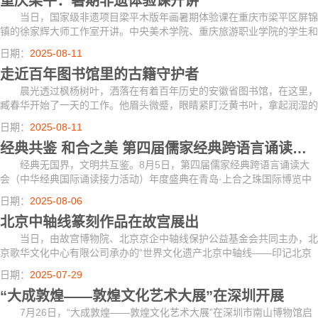
重庆梁平：暑期非遗体验课开讲
当日，国家级非遗项目梁平木版年画暑期体验课在重庆市梁平区屏锦
镇的徐家辉大师工作室开讲。中央美术学院、重庆旅游职业学院的学生和
梁平木版年画的爱好者在体验课上亲身参与雕版、印刷等工序，感受传统
日期：
2025-08-11
非遗的魅力。
走近百年图书馆里的古籍守护者
晨光透过枫杨树叶，洒落在有着百年历史的安徽省图书馆，在这里，
臧春华开始了一天的工作。他眉头微蹙，眼睛紧盯泛黄书叶，拿起润湿的
毛笔将褶皱的破碎纸片展平，再用毛笔和镊子拼接到一起。这是古籍修复
日期：
2025-08-11
的关键环...
经典共鉴 和合之美 第四届儒家经典跨语言诵读大会年度盛典成功举办
经典无国界，文明共互鉴。8月5日，第四届儒家经典跨语言诵读大
会（中华经典国际诵读接力活动）年度盛典在青岛·上合之珠国际博览中
心成功举行。
日期：
2025-08-06
北京中轴线篆刻作品在故宫展出
当日，由故宫博物院、北京京企中轴线保护公益基金会共同主办，北
京歌华文化中心有限公司承办的“世界文化遗产北京中轴线——印记北京
中轴线大众篆刻作品展故宫站”在北京故宫博物院文华殿开幕。
日期：
2025-07-29
“大成敦煌——敦煌文化艺术大展”在深圳开展
7月26日，“大成敦煌——敦煌文化艺术大展”在深圳市南山博物馆启