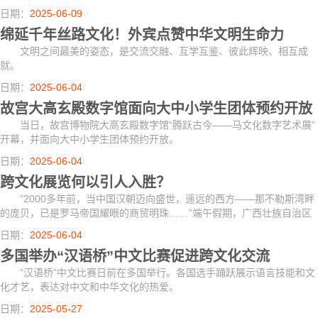
专家学者参加发布会。
日期：
2025-06-09
绵延千年丝路文化！外宾点赞中华文明生命力
文明之间最美的姿态，是交流交融、互学互鉴、彼此辉映、相互成
就。
日期：
2025-06-04
故宫大高玄殿数字馆面向大中小学生团体预约开放
当日，故宫博物院大高玄殿数字馆“腾跃古今——马文化数字艺术展”
开幕，并面向大中小学生团体预约开放。
日期：
2025-06-04
跨文化展览何以引人入胜？
“2000多年前，当中国汉朝迈向盛世，遥远的西方——那不勒斯湾畔
的庞贝，已是罗马帝国耀眼的商贸明珠……”端午假期，广西壮族自治区
博物馆“凝固的时光：意大利那不勒斯国家考古博物馆藏庞贝文物特展”中
日期：
2025-06-04
人潮涌动。
多国举办“汉语桥”中文比赛促进跨文化交流
“汉语桥”中文比赛日前在多国举行。各国选手踊跃展示语言技能和文
化才艺，表达对中文和中华文化的热爱。
日期：
2025-05-27