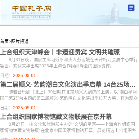
分中心建设
机构简介
文化要闻
信息公开
学术研究
传播普及
交流互鉴
机关党建
学术期刊
儒学名家
文献数据
首页
首页
>
图片报道
上合组织天津峰会丨非遗迎贵宾 文明共璀璨
8月31日晚，国家主席习近平和夫人彭丽媛在天津梅江会展中心举行
宴会，欢迎来华出席2025年上海合作组织峰会的国际贵宾。
日期：
2025-09-01
第二届顺义·艺韵潮白文化演出季启幕 14台25场中外大戏荟萃
随着音乐剧《北上》30日晚在北京顺义大剧院的上演，以“潮白星河·
国门艺彩”为主题的第二届顺义·艺韵潮白文化演出季拉开大幕，将为观众
带来14台25场精彩演出。
日期：
2025-09-01
上合组织国家博物馆藏文物联展在京开幕
8月27日，由文化和旅游部主办的“文明的星河——上海合作组织国
家博物馆藏文物联展”在北京中国国家博物馆开幕。展览精选上合组织各
成员国10家文博机构的文物珍品220件（套），反映了上海合作组织成员