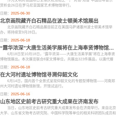
​作为文明对话国际日全球庆祝活动之一，“对话·知音”中国古琴音乐
赏析会26日在罗马尼亚国家艺术博物馆举行。
日期：
2025-06-30
北京画院藏齐白石精品在波士顿美术馆展出
北京画院藏齐白石精品展目前正在美国马萨诸塞州波士顿美术馆举
办，将持续至9月28日。
日期：
2025-06-18
“露华浓深”大唐生活美学展将在上海奉贤博物馆举行
6月18日至10月18日，“露华浓深——大唐生活美学展”将在上海奉贤
博物馆展出。本次展览联合8家文博单位，共展出323件展品，以唐代餐
饮酒食器、乐器、服饰、茶道、香道等作为基本展陈内容，展现唐朝时期
日期：
2025-06-18
独特的审美...
在大河村遗址博物馆寻溯仰韶文化
6月14日，国内首个全景式呈现仰韶文化的专题型博物馆——河南郑
州大河村遗址博物馆新馆，开馆试运行。
日期：
2025-06-16
山东地区史前考古研究重大成果在济南发布
当日，山东地区史前考古研究重大成果发布会在济南举行。来自北京
大学、山东省文物考古研究院、中国科学院等单位的相关科研团队成员和