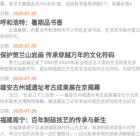
幕。本次大展展品共205余件/套，包括数字复原洞窟6个、临摹彩塑4
件、壁画临摹品60余幅、珍稀文物真迹80余件套。展览通过“丝路明珠”
日期：
2025-07-29
“佛国圣境”...
呼和浩特：暑期品书香
正值暑期，内蒙古呼和浩特市不少市民走进书店，在浓浓书香中度过
休闲时光。
日期：
2025-07-29
保护贺兰山岩画 传承穿越万年的文化符码
贺兰山岩画记录了3000至10000年前当地远古人类的生活场景及多
种图案和抽象符号，是反映我国北方先民生活状态的文化符码，为研究贺
兰山地区远古时代乃至近现代生态环境和物质条件提供了珍贵资料。
日期：
2025-07-29
雄安古州城遗址考古成果展在京揭幕
当日，“长安二千三百里”——雄安古州城遗址考古成果展在位于北京
的中国考古博物馆揭幕。展览展出了近年来由中国历史研究院考古研究
所、河北省文物考古研究院等单位在雄安古州城遗址开展考古发掘所取得
日期：
2025-07-29
的一系列...
福建周宁：百年制硋技艺的传承与新生
在福建省周宁县浦源镇萌源村月山古龙窑，萌源制硋世家第七代传
人、年过七旬的肖家涨一边忙着制坯，一边向前来参观的游客讲解制硋工