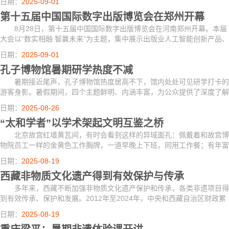
日期：
2025-09-01
国的深厚文...
第十五届中国国际数字出版博览会在郑州开幕
8月28日，第十五届中国国际数字出版博览会在河南郑州开幕。本届
大会以“数实相融 智赢未来”为主题，集中展示出版业人工智能创新产品、
融合发展最新成果及数字出版与文旅、教育等场景深度融合的应用。
日期：
2025-09-01
孔子博物馆暑期研学热度不减
暑期接近尾声，孔子博物馆热度居高不下，馆内处处可见研学打卡的
游客身影。暑假期间，四个主题鲜明、内涵丰富，为公众提供了深度了解
孔子思想与儒家文化的重要窗口，吸引大量游客参观学习，展现出传统文
日期：
2025-08-26
化在当代...
“太和学者”以学术架起文明互鉴之桥
北京故宫红墙黄瓦间，有时会看到这样的异域面孔：佩戴着和故宫博
物院员工一样的金黄色工作胸牌，一道早晚上下班，同用工作餐；有年富
力强的青年，亦有须发花白的长者……他们是来访的太和学者。
日期：
2025-08-19
西藏非物质文化遗产得到有效保护与传承
多年来，西藏不断加强非物质文化遗产保护和传承，各类非遗项目得
到有效传承、保护和发展。2012年至2024年，中央和西藏自治区财政累
计投入专项资金4.73亿元，用于西藏非物质文化遗产代表性项目保护、国
日期：
2025-08-19
家级非遗代...