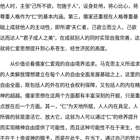
他人时，主张“己所不欲，勿施于人”，设身处地，将心比心，将
尊重人格作为“仁”的基本内涵。第三，儒家还重视在人格尊重基
础上成就他人的主动性，即所谓“夫仁者，己欲立而立人，己欲
达而达人”“君子成人之美”，在成就别人的同时实现自我完善，这
就将仁爱思想提升到心系苍生、经世济民的高度。
从价值论看儒家仁爱观的自由境界追求。马克思主义所追求
的人类解放理想建立在每个人的自由全面发展基础之上，这里的
自由全面，既包括人的外在的社会权利保障，又包括人的内在精
神的超越。儒家思想在这两个方面都有丰富深刻的开掘，只是重
点放在后一个方面。其一，“仁”为天地所赋，人人内在具足，人
所做的就是激活它、放大它，这就为人可以通过“仁”的修养提升
而实现精神自由提供了可能性，而且这种可能性不在于来生，也
不在于上帝或神的赐予，而是在此生、在当下，通过自己的努力