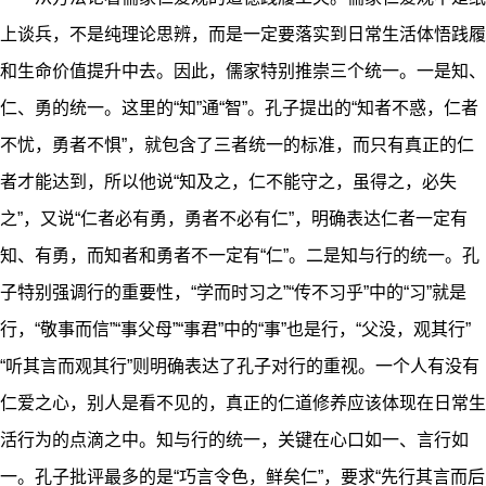
上谈兵，不是纯理论思辨，而是一定要落实到日常生活体悟践履
和生命价值提升中去。因此，儒家特别推崇三个统一。一是知、
仁、勇的统一。这里的“知”通“智”。孔子提出的“知者不惑，仁者
不忧，勇者不惧”，就包含了三者统一的标准，而只有真正的仁
者才能达到，所以他说“知及之，仁不能守之，虽得之，必失
之”，又说“仁者必有勇，勇者不必有仁”，明确表达仁者一定有
知、有勇，而知者和勇者不一定有“仁”。二是知与行的统一。孔
子特别强调行的重要性，“学而时习之”“传不习乎”中的“习”就是
行，“敬事而信”“事父母”“事君”中的“事”也是行，“父没，观其行”
“听其言而观其行”则明确表达了孔子对行的重视。一个人有没有
仁爱之心，别人是看不见的，真正的仁道修养应该体现在日常生
活行为的点滴之中。知与行的统一，关键在心口如一、言行如
一。孔子批评最多的是“巧言令色，鲜矣仁”，要求“先行其言而后