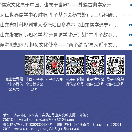
“儒家文化属于中国，也属于世界”——外籍古典学家齐鲁领略中华文明魅力
11-10
尼山世界儒学中心(中国孔子基金会秘书处) 博士后科研工作站2024年公开招聘工作人员简章
11-11
山东省社科规划重大委托项目多卷本《山东儒学通史》编纂工作会议成功举行
11-09
山东发布国际知名学者“齐鲁访学驻研计划” 在孔子故乡搭建东西方古典文明对话平台
11-09
阐释思想体系 担负文化使命——“两个结合”与习近平文化思想理论研讨会综述
11-08
尼山世界儒
中国孔子基
孔子网APP
孔子研究院
孔子博物馆
孟子研究院
学中心微信
金会微信公
微信公众号
微信公众号
微信公众号
公众号
众号
地址：济南市历下区青年东路1号山东文教大厦 邮编：
250101 Email:kongziwang2007@126.com
鲁公网安备37010302000632号 鲁ICP备15031955号 Copyright © 2001-
2011 www.chinakongzi.org All Right Reserved