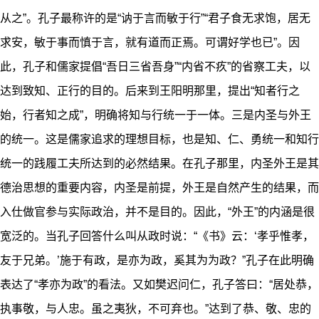
从之”。孔子最称许的是“讷于言而敏于行”“君子食无求饱，居无
求安，敏于事而慎于言，就有道而正焉。可谓好学也已”。因
此，孔子和儒家提倡“吾日三省吾身”“内省不疚”的省察工夫，以
达到致知、正行的目的。后来到王阳明那里，提出“知者行之
始，行者知之成”，明确将知与行统一于一体。三是内圣与外王
的统一。这是儒家追求的理想目标，也是知、仁、勇统一和知行
统一的践履工夫所达到的必然结果。在孔子那里，内圣外王是其
德治思想的重要内容，内圣是前提，外王是自然产生的结果，而
入仕做官参与实际政治，并不是目的。因此，“外王”的内涵是很
宽泛的。当孔子回答什么叫从政时说：“《书》云：‘孝乎惟孝，
友于兄弟。’施于有政，是亦为政，奚其为为政？”孔子在此明确
表达了“孝亦为政”的看法。又如樊迟问仁，孔子答曰：“居处恭，
执事敬，与人忠。虽之夷狄，不可弃也。”达到了恭、敬、忠的