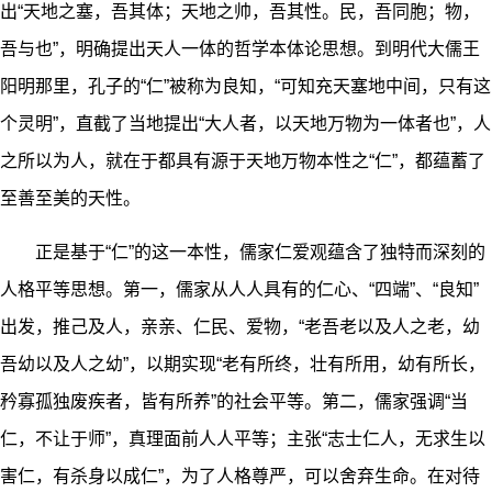
出“天地之塞，吾其体；天地之帅，吾其性。民，吾同胞；物，
吾与也”，明确提出天人一体的哲学本体论思想。到明代大儒王
阳明那里，孔子的“仁”被称为良知，“可知充天塞地中间，只有这
个灵明”，直截了当地提出“大人者，以天地万物为一体者也”，人
之所以为人，就在于都具有源于天地万物本性之“仁”，都蕴蓄了
至善至美的天性。
正是基于“仁”的这一本性，儒家仁爱观蕴含了独特而深刻的
人格平等思想。第一，儒家从人人具有的仁心、“四端”、“良知”
出发，推己及人，亲亲、仁民、爱物，“老吾老以及人之老，幼
吾幼以及人之幼”，以期实现“老有所终，壮有所用，幼有所长，
矜寡孤独废疾者，皆有所养”的社会平等。第二，儒家强调“当
仁，不让于师”，真理面前人人平等；主张“志士仁人，无求生以
害仁，有杀身以成仁”，为了人格尊严，可以舍弃生命。在对待