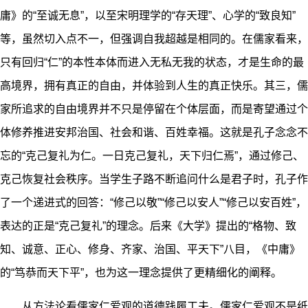
庸》的“至诚无息”，以至宋明理学的“存天理”、心学的“致良知”
等，虽然切入点不一，但强调自我超越是相同的。在儒家看来，
只有回归“仁”的本性本体而进入无私无我的状态，才是生命的最
高境界，拥有真正的自由，并体验到人生的真正快乐。其三，儒
家所追求的自由境界并不只是停留在个体层面，而是寄望通过个
体修养推进安邦治国、社会和谐、百姓幸福。这就是孔子念念不
忘的“克己复礼为仁。一日克己复礼，天下归仁焉”，通过修己、
克己恢复社会秩序。当学生子路不断追问什么是君子时，孔子作
了一个递进式的回答：“修己以敬”“修己以安人”“修己以安百姓”，
表达的正是“克己复礼”的理念。后来《大学》提出的“格物、致
知、诚意、正心、修身、齐家、治国、平天下”八目，《中庸》
的“笃恭而天下平”，也为这一理念提供了更精细化的阐释。
从方法论看儒家仁爱观的道德践履工夫。儒家仁爱观不是纸