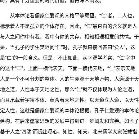
畴，具有十分重要的时代价值，值得深入阐发。
从本体论看儒家仁爱观的人格平等意蕴。“仁”者，二人也，
标示着人不是孤立的个体存在。因此，“仁”最直白的含义就是人
与人之间你中有我、我中有你的共存，相知相通相爱的共情。于
是，当孔子的学生樊迟问“仁”时，孔子就直接回答曰“爱人”，这
是“仁”的一般含义。但是，不止如此，从字源学考察，“仁”字中
的这个“二”，上面一横代表天，下面一横代表地，“仁”表示天地
人是一个不可分割的整体。人的生命源于天地万物，人道源于天
地之道，人性本于天地之性，那么“仁”就不仅体现为人伦之道，
而且承载着宇宙本体、蕴含着天地之性。以天道立人道，以天性
定人性，这就是儒家仁爱观的本体论根据。孔子仁爱观的本体论
建构，在后来儒家思想的发展中得到进一步阐发和完善。如孟子
基于人之“四端”而提出尽心、知性、知天。北宋儒学大家张载指