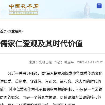
分中心建设
机构简介
文化要闻
信息公开
学术研究
传播普及
交流互鉴
机关党建
学术期刊
儒学名家
文献数据
首页
首页
>
文化要闻
>
儒家仁爱观及其时代价值
来源：光明日报
作者：喻立平
2024-11-11 09:21
习近平总书记强调，要“深入挖掘和阐发中华优秀传统文化
讲仁爱、重民本、守诚信、崇正义、尚和合、求大同的时代价
值”。其中仁爱观作为孔子和儒家思想的内核，不只是一个道德
层面的概念，而是一个兼具本体论、价值论和方法论的核心范