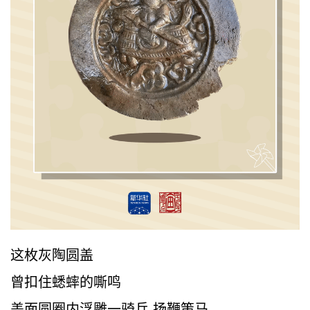
这枚灰陶圆盖
曾扣住蟋蟀的嘶鸣
盖面圆圈内浮雕一骑兵 扬鞭策马