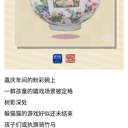
嘉庆年间的粉彩碗上
一群孩童的嬉戏场景被定格
树影深处
躲猫猫的游戏好似还未结束
孩子们或执旗骑竹马