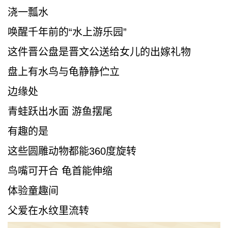
浇一瓢水
唤醒千年前的“水上游乐园”
这件晋公盘是晋文公送给女儿的出嫁礼物
盘上有水鸟与龟静静伫立
边缘处
青蛙跃出水面 游鱼摆尾
有趣的是
这些圆雕动物都能360度旋转
鸟嘴可开合 龟首能伸缩
体验童趣间
父爱在水纹里流转