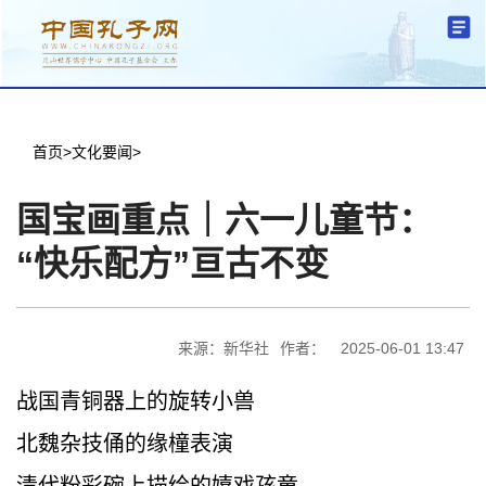
分中心建设
机构简介
文化要闻
信息公开
学术研究
传播普及
交流互鉴
机关党建
学术期刊
儒学名家
文献数据
首页
首页
>
文化要闻
>
国宝画重点｜六一儿童节：
“快乐配方”亘古不变
来源：新华社
作者：
2025-06-01 13:47
战国青铜器上的旋转小兽
北魏杂技俑的缘橦表演