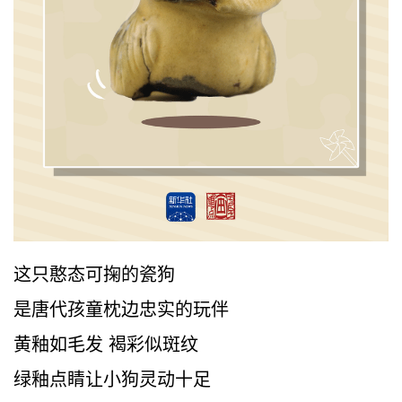
这只憨态可掬的瓷狗
是唐代孩童枕边忠实的玩伴
黄釉如毛发 褐彩似斑纹
绿釉点睛让小狗灵动十足