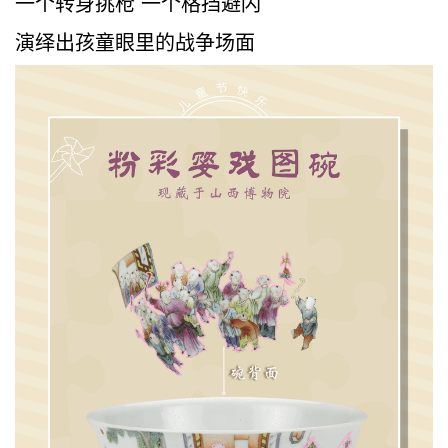
一个转身挑枪 一个格挡避闪
演绎出孩童眼里的战争场面