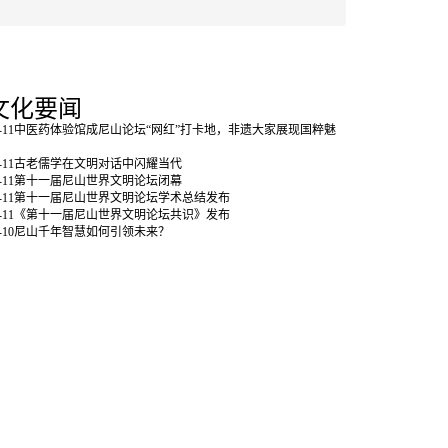
文化要闻
-11
中医药体验馆成尼山论坛“网红”打卡地，非遗大家展现国粹魅
-11
古老儒学在文明对话中闪耀当代
-11
第十一届尼山世界文明论坛闭幕
-11
第十一届尼山世界文明论坛学术总结发布
-11
《第十一届尼山世界文明论坛共识》发布
-10
尼山千年智慧如何引领未来？