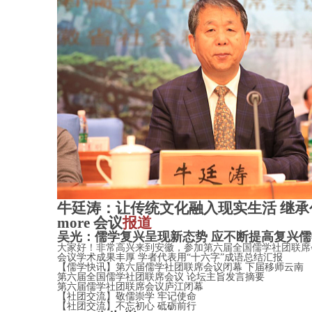
牛廷涛：让传统文化融入现实生活 继承创新
more
会议
报道
吴光：儒学复兴呈现新态势 应不断提高复兴儒学
大家好！非常高兴来到安徽，参加第六届全国儒学社团联席
会议学术成果丰厚 学者代表用“十六字”成语总结汇报
【儒学快讯】第六届儒学社团联席会议闭幕 下届移师云南
第六届全国儒学社团联席会议 论坛主旨发言摘要
第六届儒学社团联席会议庐江闭幕
【社团交流】敬儒崇学 牢记使命
【社团交流】不忘初心 砥砺前行