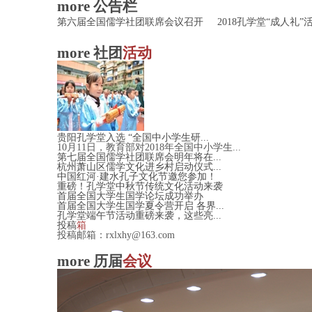
more
公告栏
第六届全国儒学社团联席会议召开
2018孔学堂“成人礼”活
more
社团
活动
贵阳孔学堂入选 “全国中小学生研...
10月11日，教育部对2018年全国中小学生...
第七届全国儒学社团联席会明年将在...
杭州萧山区儒学文化进乡村启动仪式...
中国红河·建水孔子文化节邀您参加！
重磅！孔学堂中秋节传统文化活动来袭
首届全国大学生国学论坛成功举办
首届全国大学生国学夏令营开启 各界...
孔学堂端午节活动重磅来袭，这些亮...
投稿
箱
投稿邮箱：rxlxhy@163.com
more
历届
会议