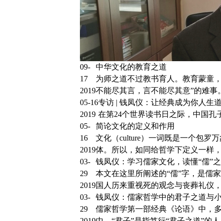
09-
中华文化的教育之道
17
为师之道不过教书育人。教育蒙童，
2019
不能尽其言，言不能尽其意”的难事
05-16
专访 | 钱凤仪：让经典成为你人生
2019
在第24个世界读书日之际，中国孔子网
05-
简论文化的定义和作用
16
文化（culture）一词既是一个
2019
体。所以，如同给哲学下定义一样，
03-
钱凤仪：学习儒家文化，读懂“儒”
29
本文在这里所阐述的“儒”字，是儒家
2019
国人历来重视死的观念与丧葬礼仪，这
03-
钱凤仪：儒家哲学中的君子之道与
29
儒家哲学第一部经典《论语》中，多
2019
中，“君子”是指笃行“君子之道”的人