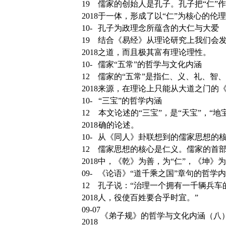
19
儒家的创始人是孔子。孔子把“仁”
2018
于一体，形成了以“仁”为核心的伦
10-
孔子为政理念所蕴含的大仁与大爱
19
结合《易经》从理论研究上我们会
2018
之道，而且极其富有理论理性。
10-
儒家“五常”的哲学与文化内涵
12
儒家的“五常”是指仁、义、礼、智、
2018
来源，在理论上只能从大道之门的
10-
“三宝”的哲学内涵
12
本文论述的“三宝”，是“天宝”，“
2018
确的论述。
10-
从《同人》卦联想到的儒家思想的
12
儒家思想的核心是仁义。儒家的首
2018
中，《乾》为善，为“仁”，《坤》为
09-
《论语》“道千乘之国”章句的哲学
12
孔子说：“治理一个拥有一千辆兵车
2018
人，役使百姓要合乎时宜。”
09-07
《弟子规》的哲学与文化内涵（八
2018