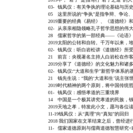
03-
钱凤仪：有关争执的理论基础与历
05
这里所说的“争执”是指争辩、争论
2019
重要的经典《易经》、《道德经》和
02-
从亲亲相隐领略孔子哲学思想的伟
28
儒家哲学的第一部经典——《论语
2019
太阳的公转和自转。千万年以来，地
02-
钱凤仪：听白岩松讲《道德经》所
21
前言：央视著名主持人白岩松在作客
2019
分享了《道德经》的文化魅力和诸多
02-
钱凤仪:“大道和生学”新哲学体系的
21
钱先生说：“我的‘大道和生’说主张
2019
时代精神的两个原则，将中国传统哲学中‘
01-
钱凤仪：感悟孝道的三重境界
14
中国是一个极其讲究孝道的民族，
2019
天地之孝，特发此小文，愿与各位
11-19
钱凤仪：从“真理”向“真知”的回归
2018
我们国家在文革结束之后，曾经进行
11-
儒家道德原则与儒商道德智慧研究<P