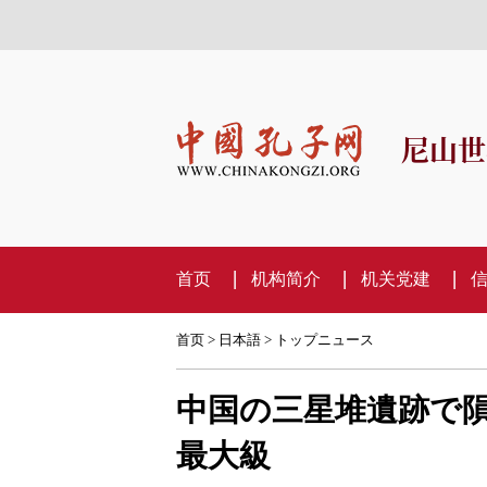
尼山世
首页
机构简介
机关党建
首页
>
日本語
>
トップニュース
中国の三星堆遺跡で
最大級