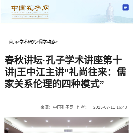
分中心建设
机构简介
文化要闻
信息公开
学术研究
传播普及
交流互鉴
机关党建
学术期刊
儒学名家
文献数据
首页
首页
>
学术研究
>
儒学动态
>
春秋讲坛·孔子学术讲座第十
讲|王中江主讲“礼尚往来：儒
家关系伦理的四种模式”
来源：中国孔子网
作者：
2025-07-11 16:40