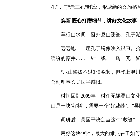
孔”，与“老三孔”呼应，形成新的文旅
焕新 匠心打磨细节，讲好文化故事
车行山水间，窗外尼山逶迤、孔子
远远地，一座孔子铜像映入眼帘。拾
缤纷的藻井……一针一线、一砖一瓦，
“尼山海拔不过340多米，但登上观
会副理事长吴国平感慨。
时间回到2009年，时任无锡灵山
山是一块‘好料’，需要一个‘好裁缝’。”
调研后，吴国平决定当这个“裁缝”
用好这块“料”，最大的难点在于如